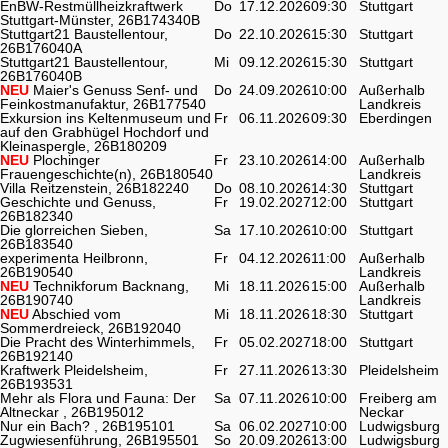
EnBW-Restmüllheizkraftwerk
Do
17.12.2026
09:30
Stuttgart
Stuttgart-Münster, 26B174340B
Stuttgart21 Baustellentour,
Do
22.10.2026
15:30
Stuttgart
26B176040A
Stuttgart21 Baustellentour,
Mi
09.12.2026
15:30
Stuttgart
26B176040B
NEU
Maier's Genuss Senf- und
Do
24.09.2026
10:00
Außerhalb
Feinkostmanufaktur, 26B177540
Landkreis
Exkursion ins Keltenmuseum und
Fr
06.11.2026
09:30
Eberdingen
auf den Grabhügel Hochdorf und
Kleinaspergle, 26B180209
NEU
Plochinger
Fr
23.10.2026
14:00
Außerhalb
Frauengeschichte(n), 26B180540
Landkreis
Villa Reitzenstein, 26B182240
Do
08.10.2026
14:30
Stuttgart
Geschichte und Genuss,
Fr
19.02.2027
12:00
Stuttgart
26B182340
Die glorreichen Sieben,
Sa
17.10.2026
10:00
Stuttgart
26B183540
experimenta Heilbronn,
Fr
04.12.2026
11:00
Außerhalb
26B190540
Landkreis
NEU
Technikforum Backnang,
Mi
18.11.2026
15:00
Außerhalb
26B190740
Landkreis
NEU
Abschied vom
Mi
18.11.2026
18:30
Stuttgart
Sommerdreieck, 26B192040
Die Pracht des Winterhimmels,
Fr
05.02.2027
18:00
Stuttgart
26B192140
Kraftwerk Pleidelsheim,
Fr
27.11.2026
13:30
Pleidelsheim
26B193531
Mehr als Flora und Fauna: Der
Sa
07.11.2026
10:00
Freiberg am
Altneckar , 26B195012
Neckar
Nur ein Bach? , 26B195101
Sa
06.02.2027
10:00
Ludwigsburg
Zugwiesenführung, 26B195501
So
20.09.2026
13:00
Ludwigsburg