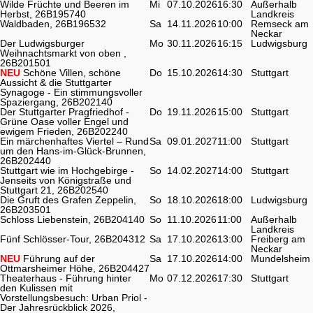
Wilde Früchte und Beeren im
Mi
07.10.2026
16:30
Außerhalb
Herbst, 26B195740
Landkreis
Waldbaden, 26B196532
Sa
14.11.2026
10:00
Remseck am
Neckar
Der Ludwigsburger
Mo
30.11.2026
16:15
Ludwigsburg
Weihnachtsmarkt von oben ,
26B201501
NEU
Schöne Villen, schöne
Do
15.10.2026
14:30
Stuttgart
Aussicht & die Stuttgarter
Synagoge - Ein stimmungsvoller
Spaziergang, 26B202140
Der Stuttgarter Pragfriedhof -
Do
19.11.2026
15:00
Stuttgart
Grüne Oase voller Engel und
ewigem Frieden, 26B202240
Ein märchenhaftes Viertel – Rund
Sa
09.01.2027
11:00
Stuttgart
um den Hans-im-Glück-Brunnen,
26B202440
Stuttgart wie im Hochgebirge -
So
14.02.2027
14:00
Stuttgart
Jenseits von Königstraße und
Stuttgart 21, 26B202540
Die Gruft des Grafen Zeppelin,
So
18.10.2026
18:00
Ludwigsburg
26B203501
Schloss Liebenstein, 26B204140
So
11.10.2026
11:00
Außerhalb
Landkreis
Fünf Schlösser-Tour, 26B204312
Sa
17.10.2026
13:00
Freiberg am
Neckar
NEU
Führung auf der
Sa
17.10.2026
14:00
Mundelsheim
Ottmarsheimer Höhe, 26B204427
Theaterhaus - Führung hinter
Mo
07.12.2026
17:30
Stuttgart
den Kulissen mit
Vorstellungsbesuch: Urban Priol -
Der Jahresrückblick 2026,