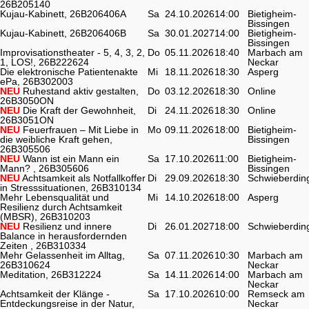
26B205140
Kujau-Kabinett, 26B206406A
Sa
24.10.2026
14:00
Bietigheim-
Bissingen
Kujau-Kabinett, 26B206406B
Sa
30.01.2027
14:00
Bietigheim-
Bissingen
Improvisationstheater - 5, 4, 3, 2,
Do
05.11.2026
18:40
Marbach am
1, LOS!, 26B222624
Neckar
Die elektronische Patientenakte
Mi
18.11.2026
18:30
Asperg
ePa, 26B302003
NEU
Ruhestand aktiv gestalten,
Do
03.12.2026
18:30
Online
26B3050ON
NEU
Die Kraft der Gewohnheit,
Di
24.11.2026
18:30
Online
26B3051ON
NEU
Feuerfrauen – Mit Liebe in
Mo
09.11.2026
18:00
Bietigheim-
die weibliche Kraft gehen,
Bissingen
26B305506
NEU
Wann ist ein Mann ein
Sa
17.10.2026
11:00
Bietigheim-
Mann? , 26B305606
Bissingen
NEU
Achtsamkeit als Notfallkoffer
Di
29.09.2026
18:30
Schwieberdin
in Stresssituationen, 26B310134
Mehr Lebensqualität und
Mi
14.10.2026
18:00
Asperg
Resilienz durch Achtsamkeit
(MBSR), 26B310203
NEU
Resilienz und innere
Di
26.01.2027
18:00
Schwieberdin
Balance in herausfordernden
Zeiten , 26B310334
Mehr Gelassenheit im Alltag,
Sa
07.11.2026
10:30
Marbach am
26B310624
Neckar
Meditation, 26B312224
Sa
14.11.2026
14:00
Marbach am
Neckar
Achtsamkeit der Klänge -
Sa
17.10.2026
10:00
Remseck am
Entdeckungsreise in der Natur,
Neckar