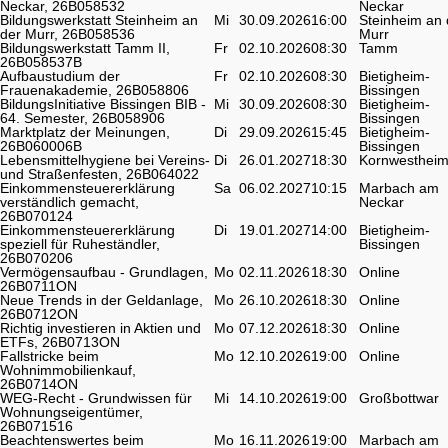
Neckar, 26B058532
Neckar
Bildungswerkstatt Steinheim an
Mi
30.09.2026
16:00
Steinheim an 
der Murr, 26B058536
Murr
Bildungswerkstatt Tamm II,
Fr
02.10.2026
08:30
Tamm
26B058537B
Aufbaustudium der
Fr
02.10.2026
08:30
Bietigheim-
Frauenakademie, 26B058806
Bissingen
BildungsInitiative Bissingen BIB -
Mi
30.09.2026
08:30
Bietigheim-
64. Semester, 26B058906
Bissingen
Marktplatz der Meinungen,
Di
29.09.2026
15:45
Bietigheim-
26B060006B
Bissingen
Lebensmittelhygiene bei Vereins-
Di
26.01.2027
18:30
Kornwesthei
und Straßenfesten, 26B064022
Einkommensteuererklärung
Sa
06.02.2027
10:15
Marbach am
verständlich gemacht,
Neckar
26B070124
Einkommensteuererklärung
Di
19.01.2027
14:00
Bietigheim-
speziell für Ruheständler,
Bissingen
26B070206
Vermögensaufbau - Grundlagen,
Mo
02.11.2026
18:30
Online
26B0711ON
Neue Trends in der Geldanlage,
Mo
26.10.2026
18:30
Online
26B0712ON
Richtig investieren in Aktien und
Mo
07.12.2026
18:30
Online
ETFs, 26B0713ON
Fallstricke beim
Mo
12.10.2026
19:00
Online
Wohnimmobilienkauf,
26B0714ON
WEG-Recht - Grundwissen für
Mi
14.10.2026
19:00
Großbottwar
Wohnungseigentümer,
26B071516
Beachtenswertes beim
Mo
16.11.2026
19:00
Marbach am