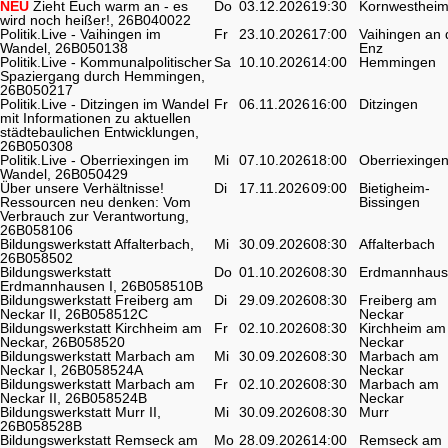
NEU
Zieht Euch warm an - es
Do
03.12.2026
19:30
Kornwesthei
wird noch heißer!, 26B040022
Politik.Live - Vaihingen im
Fr
23.10.2026
17:00
Vaihingen an 
Wandel, 26B050138
Enz
Politik.Live - Kommunalpolitischer
Sa
10.10.2026
14:00
Hemmingen
Spaziergang durch Hemmingen,
26B050217
Politik.Live - Ditzingen im Wandel
Fr
06.11.2026
16:00
Ditzingen
mit Informationen zu aktuellen
städtebaulichen Entwicklungen,
26B050308
Politik.Live - Oberriexingen im
Mi
07.10.2026
18:00
Oberriexinge
Wandel, 26B050429
Über unsere Verhältnisse!
Di
17.11.2026
09:00
Bietigheim-
Ressourcen neu denken: Vom
Bissingen
Verbrauch zur Verantwortung,
26B058106
Bildungswerkstatt Affalterbach,
Mi
30.09.2026
08:30
Affalterbach
26B058502
Bildungswerkstatt
Do
01.10.2026
08:30
Erdmannhaus
Erdmannhausen I, 26B058510B
Bildungswerkstatt Freiberg am
Di
29.09.2026
08:30
Freiberg am
Neckar II, 26B058512C
Neckar
Bildungswerkstatt Kirchheim am
Fr
02.10.2026
08:30
Kirchheim am
Neckar, 26B058520
Neckar
Bildungswerkstatt Marbach am
Mi
30.09.2026
08:30
Marbach am
Neckar I, 26B058524A
Neckar
Bildungswerkstatt Marbach am
Fr
02.10.2026
08:30
Marbach am
Neckar II, 26B058524B
Neckar
Bildungswerkstatt Murr II,
Mi
30.09.2026
08:30
Murr
26B058528B
Bildungswerkstatt Remseck am
Mo
28.09.2026
14:00
Remseck am