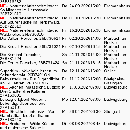
26B316232
NEU
Naturerlebnisnachmittage:
Do
24.09.2026
15:00
Erdmannhaus
So klingt es im Herbstwald,
26B721610
NEU
Naturerlebnisnachmittage:
Do
01.10.2026
15:30
Erdmannhaus
Auf Spurensuche im Herbstwald,
26B722510
NEU
Naturerlebnisnachmittage:
Fr
16.10.2026
15:30
Erdmannhaus
Waldatelier, 26B730310
Die Vulkan-Forscher, 26B730624
Fr
02.10.2026
14:00
Marbach am
Neckar
Die Kristall-Forscher, 26B731024
Fr
02.10.2026
16:15
Marbach am
Neckar
Die Kriminal-Forscher,
Sa
21.11.2026
14:00
Marbach am
26B731224
Neckar
Die Feuer-Forscher, 26B731424
Sa
21.11.2026
16:15
Marbach am
Neckar
Superhirn - Vokabeln lernen im
Do
12.11.2026
16:00
Online
Sekundentakt, 26B7401ON
Babysitterkurs - Für Jugendliche
Fr
11.12.2026
15:00
Bietigheim-
ab 14 Jahren, 26B741306
Bissingen
NEU
Aachen, Maastricht, Lüttich:
Mi
17.03.2027
07:00
Ludwigsburg
Drei Städte, drei Kulturen,
27A160001
Leipzig erleben! Modern.
Mo
12.04.2027
07:00
Ludwigsburg
Lebendig. Überraschend,
27A160101
NEU
Stockholm intensiv – Von
Mi
28.04.2027
06:30
Stuttgart
Gamla Stan bis Sandhamn,
27A160240
NEU
Bretagne - Wilde Küsten
Di
08.06.2027
06:45
Ludwigsburg
und malerische Städte in