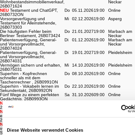
Wohnbestandsimmobilienverkauf,
Neckar
26B071624
NEU
Testament und ChatGPT,
Do
05.11.2026
19:00
Online
26B0732ON
Vorsorgeverfügung und
Mi
02.12.2026
19:00
Asperg
Testament für Alleinstehende,
26B073303
Die häufigsten Fehler beim
Do
21.01.2027
19:00
Marbach am
Berliner Testament, 26B073424
Neckar
Patientenverfügung, General-
Di
01.12.2026
19:00
Marbach am
und Vorsorgevollmacht,
Neckar
26B074024
Patientenverfügung, General-
Di
19.01.2027
19:00
Pleidelsheim
und Vorsorgevollmacht,
26B074031
Vermögen sichern und erhalten,
Mi
14.10.2026
19:00
Pleidelsheim
26B075031
Superhirn - Kopfrechnen
Do
08.10.2026
19:00
Online
schneller als mit dem
Taschenrechner , 26B0991ON
Superhirn - Vokabeln lernen im
Do
22.10.2026
19:00
Online
Sekundentakt, 26B0992ON
Fünf Wege zu einem perfekten
Sa
31.10.2026
09:00
Online
Gedächtnis, 26B0993ON
NEU
Spiele für die Hundenase,
Di
20.10.2026
19:00
Bietigheim-
26B120606
Bissingen
NEU
Vom Gassi zum
Mo
02.11.2026
19:00
Marbach am
entspannten Spaziergang,
Neckar
26B120724
NEU
Silvester entspannt
Mo
30.11.2026
19:00
Online
vorbereiten, 26B1208ONA
Diese Webseite verwendet Cookies
Silvester entspannt vorbereiten,
Di
15.12.2026
19:00
Online