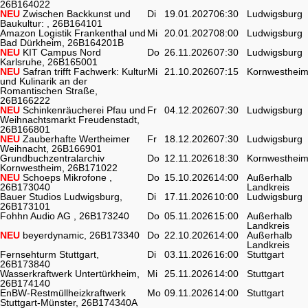
26B164022
NEU
Zwischen Backkunst und
Di
19.01.2027
06:30
Ludwigsburg
Baukultur: , 26B164101
Amazon Logistik Frankenthal und
Mi
20.01.2027
08:00
Ludwigsburg
Bad Dürkheim, 26B164201B
NEU
KIT Campus Nord
Do
26.11.2026
07:30
Ludwigsburg
Karlsruhe, 26B165001
NEU
Safran trifft Fachwerk: Kultur
Mi
21.10.2026
07:15
Kornwesthei
und Kulinarik an der
Romantischen Straße,
26B166222
NEU
Schinkenräucherei Pfau und
Fr
04.12.2026
07:30
Ludwigsburg
Weihnachtsmarkt Freudenstadt,
26B166801
NEU
Zauberhafte Wertheimer
Fr
18.12.2026
07:30
Ludwigsburg
Weihnacht, 26B166901
Grundbuchzentralarchiv
Do
12.11.2026
18:30
Kornwesthei
Kornwestheim, 26B171022
NEU
Schoeps Mikrofone ,
Do
15.10.2026
14:00
Außerhalb
26B173040
Landkreis
Bauer Studios Ludwigsburg,
Di
17.11.2026
10:00
Ludwigsburg
26B173101
Fohhn Audio AG , 26B173240
Do
05.11.2026
15:00
Außerhalb
Landkreis
NEU
beyerdynamic, 26B173340
Do
22.10.2026
14:00
Außerhalb
Landkreis
Fernsehturm Stuttgart,
Di
03.11.2026
16:00
Stuttgart
26B173840
Wasserkraftwerk Untertürkheim,
Mi
25.11.2026
14:00
Stuttgart
26B174140
EnBW-Restmüllheizkraftwerk
Mo
09.11.2026
14:00
Stuttgart
Stuttgart-Münster, 26B174340A