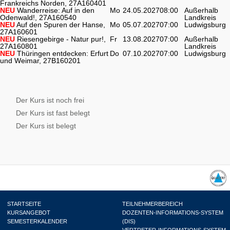
Frankreichs Norden, 27A160401
NEU
Wanderreise: Auf in den
Mo
24.05.2027
08:00
Außerhalb
Odenwald!, 27A160540
Landkreis
NEU
Auf den Spuren der Hanse,
Mo
05.07.2027
07:00
Ludwigsburg
27A160601
NEU
Riesengebirge - Natur pur!,
Fr
13.08.2027
07:00
Außerhalb
27A160801
Landkreis
NEU
Thüringen entdecken: Erfurt
Do
07.10.2027
07:00
Ludwigsburg
und Weimar, 27B160201
Der Kurs ist noch frei
Der Kurs ist fast belegt
Der Kurs ist belegt
STARTSEITE
TEILNEHMERBEREICH
KURSANGEBOT
DOZENTEN-INFORMATIONS-SYSTEM
SEMESTERKALENDER
(DIS)
VERTRETER-INFORMATIONS-SYSTEM