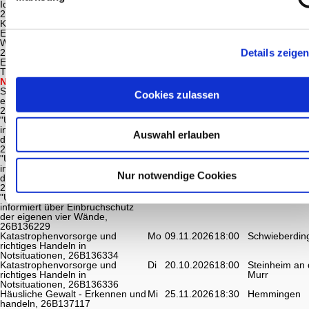
Idee in die Umsetzung,
26B1315ON
Kalte Tage, warme Räume:
Di
10.11.2026
19:00
Online
Effiziente Kombination von
Wärmepumpe und Photovoltaik,
26B1316ON
Details zeige
Energie sparen im Haushalt -
Mi
27.01.2027
19:00
Online
Tipps und Tricks, 26B1317ON
NEU
Sorglos Bauen und
Do
10.12.2026
19:00
Online
Sanieren - Was ist die
Cookies zulassen
energetische Baubegleitung?,
26B1321ON
"Ungebetene Gäste" - Die Polizei
Mi
21.10.2026
19:00
Asperg
informiert über Einbruchschutz
Auswahl erlauben
der eigenen vier Wände,
26B136203
"Ungebetene Gäste" - Die Polizei
Do
22.10.2026
19:00
Murr
informiert über Einbruchschutz
Nur notwendige Cookies
der eigenen vier Wände,
26B136228
"Ungebetene Gäste" - Die Polizei
Mi
03.02.2027
19:00
Oberriexinge
informiert über Einbruchschutz
der eigenen vier Wände,
26B136229
Katastrophenvorsorge und
Mo
09.11.2026
18:00
Schwieberdin
richtiges Handeln in
Notsituationen, 26B136334
Katastrophenvorsorge und
Di
20.10.2026
18:00
Steinheim an 
richtiges Handeln in
Murr
Notsituationen, 26B136336
Häusliche Gewalt - Erkennen und
Mi
25.11.2026
18:30
Hemmingen
handeln, 26B137117