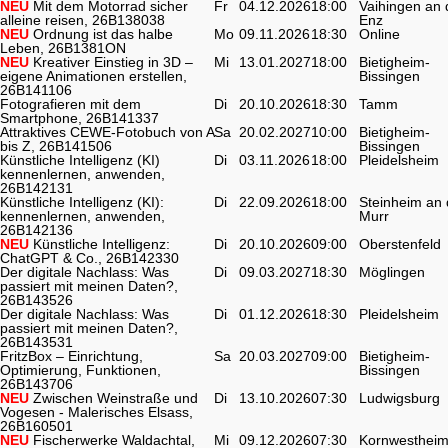
NEU
Mit dem Motorrad sicher
Fr
04.12.2026
18:00
Vaihingen an 
alleine reisen, 26B138038
Enz
NEU
Ordnung ist das halbe
Mo
09.11.2026
18:30
Online
Leben, 26B1381ON
NEU
Kreativer Einstieg in 3D –
Mi
13.01.2027
18:00
Bietigheim-
eigene Animationen erstellen,
Bissingen
26B141106
Fotografieren mit dem
Di
20.10.2026
18:30
Tamm
Smartphone, 26B141337
Attraktives CEWE-Fotobuch von A
Sa
20.02.2027
10:00
Bietigheim-
bis Z, 26B141506
Bissingen
Künstliche Intelligenz (KI)
Di
03.11.2026
18:00
Pleidelsheim
kennenlernen, anwenden,
26B142131
Künstliche Intelligenz (KI):
Di
22.09.2026
18:00
Steinheim an 
kennenlernen, anwenden,
Murr
26B142136
NEU
Künstliche Intelligenz:
Di
20.10.2026
09:00
Oberstenfeld
ChatGPT & Co., 26B142330
Der digitale Nachlass: Was
Di
09.03.2027
18:30
Möglingen
passiert mit meinen Daten?,
26B143526
Der digitale Nachlass: Was
Di
01.12.2026
18:30
Pleidelsheim
passiert mit meinen Daten?,
26B143531
FritzBox – Einrichtung,
Sa
20.03.2027
09:00
Bietigheim-
Optimierung, Funktionen,
Bissingen
26B143706
NEU
Zwischen Weinstraße und
Di
13.10.2026
07:30
Ludwigsburg
Vogesen - Malerisches Elsass,
26B160501
NEU
Fischerwerke Waldachtal,
Mi
09.12.2026
07:30
Kornwesthei