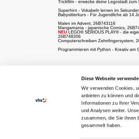
Trickfilm - erwecke deine Legostadt zu
Superhirn - Vokabeln lernen im Sekund
Babysitterkurs - Für Jugendliche ab 14 
Malen im Advent, 26B743116
Mangamania - japanische Comics, 26B7
NEU
LEGO® SERIOUS PLAY® - die eigenen
26B748206
Computerschreiben Zehnfingersystem, 
Programmieren mit Python - Kreativ am
Diese Webseite verwende
Wir verwenden Cookies, um
anbieten zu können und di
Informationen zu Ihrer Ve
und Analysen weiter. Unse
zusammen, die Sie ihnen b
STARTSEITE
gesammelt haben.
KURSANGEBOT
SEMESTERKALENDER