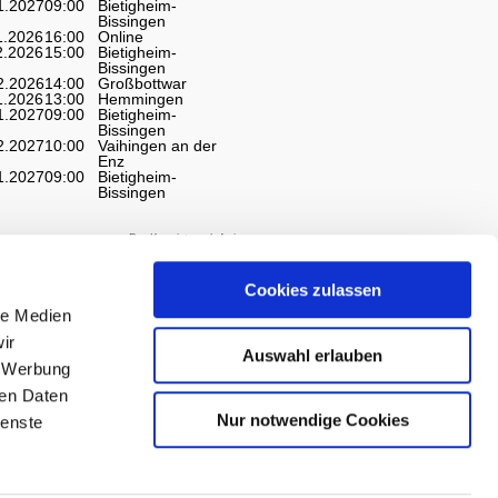
1.2027
09:00
Bietigheim-
Bissingen
1.2026
16:00
Online
2.2026
15:00
Bietigheim-
Bissingen
2.2026
14:00
Großbottwar
1.2026
13:00
Hemmingen
1.2027
09:00
Bietigheim-
Bissingen
2.2027
10:00
Vaihingen an der
Enz
1.2027
09:00
Bietigheim-
Bissingen
Der Kurs ist noch frei
Der Kurs ist fast belegt
Der Kurs ist belegt
Cookies zulassen
le Medien
ir
Auswahl erlauben
, Werbung
ren Daten
Nur notwendige Cookies
ienste
Schiller-Volkshochschule
Kreis Ludwigsburg
Hindenburgstraße 46
71638 Ludwigsburg