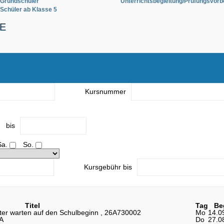
Grundschüler
Unterrichtsbegleitung/Prüfungsvorb
Schüler ab Klasse 5
E
Kursnummer
bis
Sa.
So.
Kursgebühr bis
Titel
Tag
Be
hter warten auf den Schulbeginn , 26A730002
Mo
14.0
A
Do
27.0