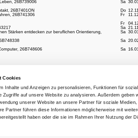
m Leben, 26B739006
Sa
30.0
entakt, 26B7401ON
Do
12.1
Jahren, 26B741306
Fr
11.1
Fr
04.1
43217
Sa
21.1
 Stärken entdecken zur beruflichen Orientierung,
Sa
30.0
26B748338
Sa
20.0
 Computer, 26B748606
Sa
16.0
t Cookies
 Inhalte und Anzeigen zu personalisieren, Funktionen für sozia
e Zugriffe auf unsere Website zu analysieren. Außerdem geben w
rwendung unserer Website an unsere Partner für soziale Medien
re Partner führen diese Informationen möglicherweise mit weite
ereitgestellt haben oder die sie im Rahmen Ihrer Nutzung der D
TEILNEHMERBEREICH
ALLGEMEINE BEDINGUNGEN
DOZENTEN-INFORMATIONS-SYSTEM (DIS)
DATENSCHUTZERKLÄRUNG
VERTRETER-INFORMATIONS-SYSTEM
IMPRESSUM
(VIS)
DISCLAIMER