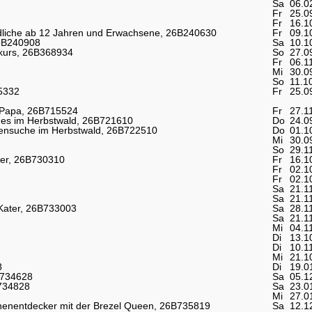
Sa
06.0
Fr
25.0
Fr
16.1
ndliche ab 12 Jahren und Erwachsene, 26B240630
Fr
09.1
 26B240908
Sa
10.1
kurs, 26B368934
So
27.0
Fr
06.1
Mi
30.0
So
11.1
5332
Fr
25.0
 Papa, 26B715524
Fr
27.1
t es im Herbstwald, 26B721610
Do
24.0
rensuche im Herbstwald, 26B722510
Do
01.1
Mi
30.0
So
29.1
ier, 26B730310
Fr
16.1
Fr
02.1
Fr
02.1
Sa
21.1
Sa
21.1
 Kater, 26B733003
Sa
28.1
Sa
21.1
Mi
04.1
Di
13.1
Di
10.1
Mi
21.1
8
Di
19.0
B734628
Sa
05.1
B734828
Sa
23.0
Mi
27.0
henentdecker mit der Brezel Queen, 26B735819
Sa
12.1