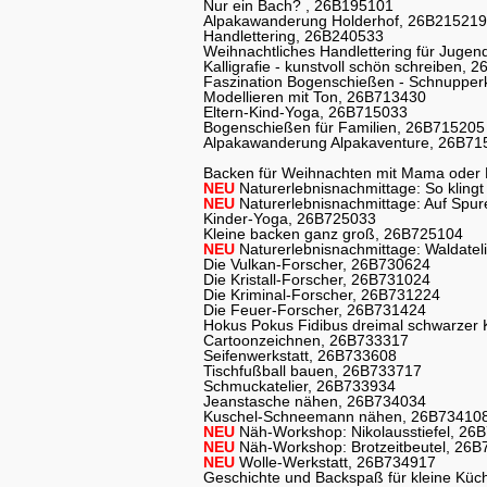
Nur ein Bach? , 26B195101
Alpakawanderung Holderhof, 26B215219
Handlettering, 26B240533
Weihnachtliches Handlettering für Juge
Kalligrafie - kunstvoll schön schreiben,
Faszination Bogenschießen - Schnupper
Modellieren mit Ton, 26B713430
Eltern-Kind-Yoga, 26B715033
Bogenschießen für Familien, 26B715205
Alpakawanderung Alpakaventure, 26B71
Backen für Weihnachten mit Mama oder
NEU
Naturerlebnisnachmittage: So kling
NEU
Naturerlebnisnachmittage: Auf Spu
Kinder-Yoga, 26B725033
Kleine backen ganz groß, 26B725104
NEU
Naturerlebnisnachmittage: Waldatel
Die Vulkan-Forscher, 26B730624
Die Kristall-Forscher, 26B731024
Die Kriminal-Forscher, 26B731224
Die Feuer-Forscher, 26B731424
Hokus Pokus Fidibus dreimal schwarzer
Cartoonzeichnen, 26B733317
Seifenwerkstatt, 26B733608
Tischfußball bauen, 26B733717
Schmuckatelier, 26B733934
Jeanstasche nähen, 26B734034
Kuschel-Schneemann nähen, 26B73410
NEU
Näh-Workshop: Nikolausstiefel, 26
NEU
Näh-Workshop: Brotzeitbeutel, 26
NEU
Wolle-Werkstatt, 26B734917
Geschichte und Backspaß für kleine Küc