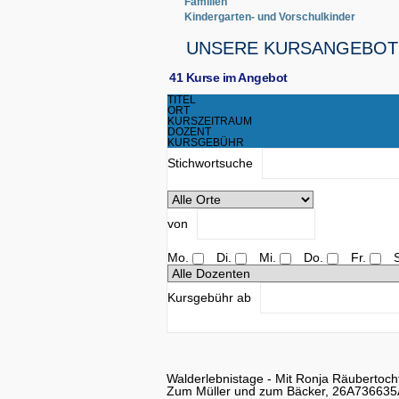
Familien
Kindergarten- und Vorschulkinder
UNSERE KURSANGEBOT
41 Kurse im Angebot
TITEL
ORT
KURSZEITRAUM
DOZENT
KURSGEBÜHR
Stichwortsuche
von
Mo.
Di.
Mi.
Do.
Fr.
Kursgebühr ab
Walderlebnistage - Mit Ronja Räubertoc
Zum Müller und zum Bäcker, 26A736635