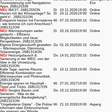
Tourenplanung und Navigations-
Enz
Apps, 26B125338
NEU
IBA'27, 26B1255ON
Di
10.11.2026
19:00
Online
Heizen mit der Klimaanlage? So
Di
24.11.2026
19:00
Online
geht’s! , 26B1311ON
Entspannt heizen mit Fernwärme
Mi
07.10.2026
20:15
Online
- wie komme ich zum Anschluss?,
26B1312ON
NEU
Wärmepumpen weiter
Di
20.10.2026
19:00
Online
gedacht – Effizienz,
Möglichkeiten und neue
Perspektiven, 26B1313ON
Eigene Energiezukunft gestalten
Do
01.10.2026
20:15
Online
– Wärmepumpe, Dämmung,
Solarenergie, 26B1314ON
NEU
Heizungstausch &
Do
14.01.2027
20:15
Online
Sanierung in der WEG: von der
Idee in die Umsetzung,
26B1315ON
Kalte Tage, warme Räume:
Di
10.11.2026
19:00
Online
Effiziente Kombination von
Wärmepumpe und Photovoltaik,
26B1316ON
Energie sparen im Haushalt -
Mi
27.01.2027
19:00
Online
Tipps und Tricks, 26B1317ON
NEU
Sorglos Bauen und
Do
10.12.2026
19:00
Online
Sanieren - Was ist die
energetische Baubegleitung?,
26B1321ON
"Ungebetene Gäste" - Die Polizei
Mi
21.10.2026
19:00
Asperg
informiert über Einbruchschutz
der eigenen vier Wände,