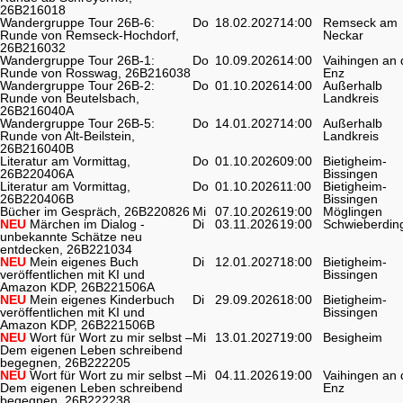
26B216018
Wandergruppe Tour 26B-6:
Do
18.02.2027
14:00
Remseck am
Runde von Remseck-Hochdorf,
Neckar
26B216032
Wandergruppe Tour 26B-1:
Do
10.09.2026
14:00
Vaihingen an 
Runde von Rosswag, 26B216038
Enz
Wandergruppe Tour 26B-2:
Do
01.10.2026
14:00
Außerhalb
Runde von Beutelsbach,
Landkreis
26B216040A
Wandergruppe Tour 26B-5:
Do
14.01.2027
14:00
Außerhalb
Runde von Alt-Beilstein,
Landkreis
26B216040B
Literatur am Vormittag,
Do
01.10.2026
09:00
Bietigheim-
26B220406A
Bissingen
Literatur am Vormittag,
Do
01.10.2026
11:00
Bietigheim-
26B220406B
Bissingen
Bücher im Gespräch, 26B220826
Mi
07.10.2026
19:00
Möglingen
NEU
Märchen im Dialog -
Di
03.11.2026
19:00
Schwieberdin
unbekannte Schätze neu
entdecken, 26B221034
NEU
Mein eigenes Buch
Di
12.01.2027
18:00
Bietigheim-
veröffentlichen mit KI und
Bissingen
Amazon KDP, 26B221506A
NEU
Mein eigenes Kinderbuch
Di
29.09.2026
18:00
Bietigheim-
veröffentlichen mit KI und
Bissingen
Amazon KDP, 26B221506B
NEU
Wort für Wort zu mir selbst –
Mi
13.01.2027
19:00
Besigheim
Dem eigenen Leben schreibend
begegnen, 26B222205
NEU
Wort für Wort zu mir selbst –
Mi
04.11.2026
19:00
Vaihingen an 
Dem eigenen Leben schreibend
Enz
begegnen, 26B222238