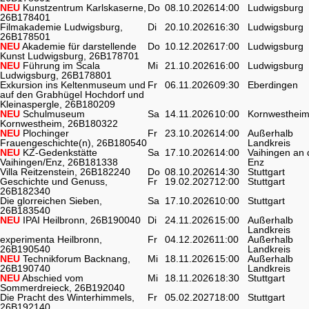
NEU
Kunstzentrum Karlskaserne,
Do
08.10.2026
14:00
Ludwigsburg
26B178401
Filmakademie Ludwigsburg,
Di
20.10.2026
16:30
Ludwigsburg
26B178501
NEU
Akademie für darstellende
Do
10.12.2026
17:00
Ludwigsburg
Kunst Ludwigsburg, 26B178701
NEU
Führung im Scala
Mi
21.10.2026
16:00
Ludwigsburg
Ludwigsburg, 26B178801
Exkursion ins Keltenmuseum und
Fr
06.11.2026
09:30
Eberdingen
auf den Grabhügel Hochdorf und
Kleinaspergle, 26B180209
NEU
Schulmuseum
Sa
14.11.2026
10:00
Kornwesthei
Kornwestheim, 26B180322
NEU
Plochinger
Fr
23.10.2026
14:00
Außerhalb
Frauengeschichte(n), 26B180540
Landkreis
NEU
KZ-Gedenkstätte
Sa
17.10.2026
14:00
Vaihingen an 
Vaihingen/Enz, 26B181338
Enz
Villa Reitzenstein, 26B182240
Do
08.10.2026
14:30
Stuttgart
Geschichte und Genuss,
Fr
19.02.2027
12:00
Stuttgart
26B182340
Die glorreichen Sieben,
Sa
17.10.2026
10:00
Stuttgart
26B183540
NEU
IPAI Heilbronn, 26B190040
Di
24.11.2026
15:00
Außerhalb
Landkreis
experimenta Heilbronn,
Fr
04.12.2026
11:00
Außerhalb
26B190540
Landkreis
NEU
Technikforum Backnang,
Mi
18.11.2026
15:00
Außerhalb
26B190740
Landkreis
NEU
Abschied vom
Mi
18.11.2026
18:30
Stuttgart
Sommerdreieck, 26B192040
Die Pracht des Winterhimmels,
Fr
05.02.2027
18:00
Stuttgart
26B192140