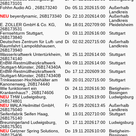
26B173101
Fohhn Audio AG , 26B173240
Do
05.11.2026
15:00
Außerhalb
Landkreis
NEU
beyerdynamic, 26B173340
Do
22.10.2026
14:00
Außerhalb
Landkreis
E. ZOLLER GmbH & Co. KG,
Mo
18.01.2027
09:00
Pleidelsheim
26B173531
Fernsehturm Stuttgart,
Di
03.11.2026
16:00
Stuttgart
26B173840
Deutsches Zentrum für Luft- und
Di
02.02.2027
15:00
Außerhalb
Raumfahrt Lampoldshausen,
Landkreis
26B173940
Wasserkraftwerk Untertürkheim,
Mi
25.11.2026
14:00
Stuttgart
26B174140
EnBW-Restmüllheizkraftwerk
Mo
09.11.2026
14:00
Stuttgart
Stuttgart-Münster, 26B174340A
EnBW-Restmüllheizkraftwerk
Do
17.12.2026
09:30
Stuttgart
Stuttgart-Münster, 26B174340B
Trinkwasser-Hochbehälter am
Mi
20.01.2027
15:00
Stuttgart
Kanonenweg, 26B174440
Wie funktioniert ein
Di
24.11.2026
16:30
Bietigheim-
Krankenhaus? , 26B174606
Bissingen
NEU
THW Ludwigsburg,
Do
19.11.2026
19:00
Ludwigsburg
26B174801
NEU
WALA Heilmittel GmbH,
Fr
25.09.2026
13:45
Außerhalb
26B175040
Landkreis
Seifenfabrik Seifen Haag,
Mi
13.01.2027
10:00
Stuttgart
26B175140
Breuningerland Ludwigsburg,
Di
17.11.2026
17:00
Ludwigsburg
26B175301
NEU
Getzner Spring Solutions,
Do
19.11.2026
10:00
Bietigheim-
26B175406
Bissingen