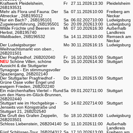
Kraftwerk Pleidelsheim,
Fr
27.11.2026
13:30
Pleidelsheim
26B193531
Mehr als Flora und Fauna: Der
Sa
07.11.2026
10:00
Freiberg am
Altneckar , 26B195012
Neckar
Nur ein Bach? , 26B195101
Sa
06.02.2027
10:00
Ludwigsburg
Zugwiesenführung, 26B195501
So
20.09.2026
13:00
Ludwigsburg
Wilde Früchte und Beeren im
Mi
07.10.2026
16:30
Außerhalb
Herbst, 26B195740
Landkreis
Waldbaden, 26B196532
Sa
14.11.2026
10:00
Remseck am
Neckar
Der Ludwigsburger
Mo
30.11.2026
16:15
Ludwigsburg
Weihnachtsmarkt von oben ,
26B201501
Der Pragfriedhof, 26B202040
Fr
16.10.2026
15:00
Stuttgart
NEU
Schöne Villen, schöne
Do
15.10.2026
14:30
Stuttgart
Aussicht & die Stuttgarter
Synagoge - Ein stimmungsvoller
Spaziergang, 26B202140
Der Stuttgarter Pragfriedhof -
Do
19.11.2026
15:00
Stuttgart
Grüne Oase voller Engel und
ewigem Frieden, 26B202240
Ein märchenhaftes Viertel – Rund
Sa
09.01.2027
11:00
Stuttgart
um den Hans-im-Glück-Brunnen,
26B202440
Stuttgart wie im Hochgebirge -
So
14.02.2027
14:00
Stuttgart
Jenseits von Königstraße und
Stuttgart 21, 26B202540
Die Gruft des Grafen Zeppelin,
So
18.10.2026
18:00
Ludwigsburg
26B203501
Schloss Liebenstein, 26B204140
So
11.10.2026
11:00
Außerhalb
Landkreis
Fünf Schlösser-Tour, 26B204312
Sa
17.10.2026
13:00
Freiberg am