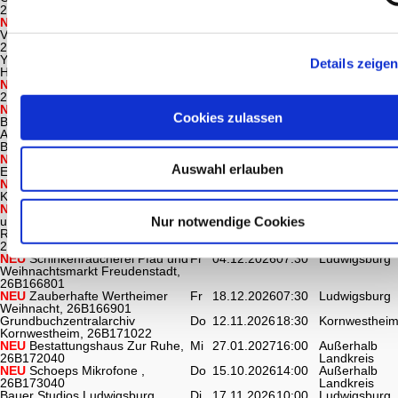
26B143706
NEU
Zwischen Weinstraße und
Di
13.10.2026
07:30
Ludwigsburg
Vogesen - Malerisches Elsass,
26B160501
Yoga Wochenende im Kloster
Fr
30.10.2026
15:00
Außerhalb
Details zeige
Heiligkreuztal, 26B160640
Landkreis
NEU
Fischerwerke Waldachtal,
Mi
09.12.2026
07:30
Kornwesthei
26B164022
NEU
Zwischen Backkunst und
Di
19.01.2027
06:30
Ludwigsburg
Cookies zulassen
Baukultur: , 26B164101
Amazon Logistik Frankenthal und
Mi
20.01.2027
08:00
Ludwigsburg
Bad Dürkheim, 26B164201B
NEU
Landesgartenschau
Mi
23.09.2026
07:30
Kornwesthei
Auswahl erlauben
Ellwangen, 26B164522
NEU
KIT Campus Nord
Do
26.11.2026
07:30
Ludwigsburg
Karlsruhe, 26B165001
NEU
Safran trifft Fachwerk: Kultur
Mi
21.10.2026
07:15
Kornwesthei
Nur notwendige Cookies
und Kulinarik an der
Romantischen Straße,
26B166222
NEU
Schinkenräucherei Pfau und
Fr
04.12.2026
07:30
Ludwigsburg
Weihnachtsmarkt Freudenstadt,
26B166801
NEU
Zauberhafte Wertheimer
Fr
18.12.2026
07:30
Ludwigsburg
Weihnacht, 26B166901
Grundbuchzentralarchiv
Do
12.11.2026
18:30
Kornwesthei
Kornwestheim, 26B171022
NEU
Bestattungshaus Zur Ruhe,
Mi
27.01.2027
16:00
Außerhalb
26B172040
Landkreis
NEU
Schoeps Mikrofone ,
Do
15.10.2026
14:00
Außerhalb
26B173040
Landkreis
Bauer Studios Ludwigsburg,
Di
17.11.2026
10:00
Ludwigsburg