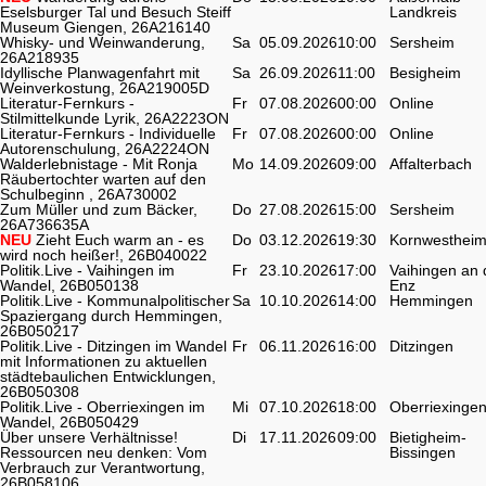
Eselsburger Tal und Besuch Steiff
Landkreis
Museum Giengen, 26A216140
Whisky- und Weinwanderung,
Sa
05.09.2026
10:00
Sersheim
26A218935
Idyllische Planwagenfahrt mit
Sa
26.09.2026
11:00
Besigheim
Weinverkostung, 26A219005D
Literatur-Fernkurs -
Fr
07.08.2026
00:00
Online
Stilmittelkunde Lyrik, 26A2223ON
Literatur-Fernkurs - Individuelle
Fr
07.08.2026
00:00
Online
Autorenschulung, 26A2224ON
Walderlebnistage - Mit Ronja
Mo
14.09.2026
09:00
Affalterbach
Räubertochter warten auf den
Schulbeginn , 26A730002
Zum Müller und zum Bäcker,
Do
27.08.2026
15:00
Sersheim
26A736635A
NEU
Zieht Euch warm an - es
Do
03.12.2026
19:30
Kornwesthei
wird noch heißer!, 26B040022
Politik.Live - Vaihingen im
Fr
23.10.2026
17:00
Vaihingen an 
Wandel, 26B050138
Enz
Politik.Live - Kommunalpolitischer
Sa
10.10.2026
14:00
Hemmingen
Spaziergang durch Hemmingen,
26B050217
Politik.Live - Ditzingen im Wandel
Fr
06.11.2026
16:00
Ditzingen
mit Informationen zu aktuellen
städtebaulichen Entwicklungen,
26B050308
Politik.Live - Oberriexingen im
Mi
07.10.2026
18:00
Oberriexinge
Wandel, 26B050429
Über unsere Verhältnisse!
Di
17.11.2026
09:00
Bietigheim-
Ressourcen neu denken: Vom
Bissingen
Verbrauch zur Verantwortung,
26B058106