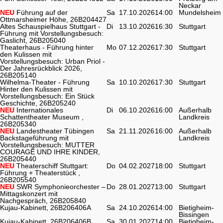
Neckar
NEU
Führung auf der
Sa
17.10.2026
14:00
Mundelsheim
Ottmarsheimer Höhe, 26B204427
Altes Schauspielhaus Stuttgart -
Di
13.10.2026
16:30
Stuttgart
Führung mit Vorstellungsbesuch:
Gaslicht, 26B205040
Theaterhaus - Führung hinter
Mo
07.12.2026
17:30
Stuttgart
den Kulissen mit
Vorstellungsbesuch: Urban Priol -
Der Jahresrückblick 2026,
26B205140
Wilhelma-Theater - Führung
Sa
10.10.2026
17:30
Stuttgart
Hinter den Kulissen mit
Vorstellungsbesuch: Ein Stück
Geschichte, 26B205240
NEU
Internationales
Di
06.10.2026
16:00
Außerhalb
Schattentheater Museum ,
Landkreis
26B205340
NEU
Landestheater Tübingen
Sa
21.11.2026
16:00
Außerhalb
Backstageführung mit
Landkreis
Vorstellungsbesuch: MUTTER
COURAGE UND IHRE KINDER,
26B205440
NEU
Theaterschiff Stuttgart:
Do
04.02.2027
18:00
Stuttgart
Führung + Theaterstück ,
26B205540
NEU
SWR Symphonieorchester –
Do
28.01.2027
13:00
Stuttgart
Mittagskonzert mit
Nachgespräch, 26B205840
Kujau-Kabinett, 26B206406A
Sa
24.10.2026
14:00
Bietigheim-
Bissingen
Kujau-Kabinett, 26B206406B
Sa
30.01.2027
14:00
Bietigheim-