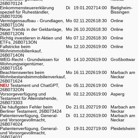
26B070124
Einkommensteuererklärung
Di
19.01.2027
14:00
Bietigheim-
speziell für Ruheständler,
Bissingen
26B070206
Vermögensaufbau - Grundlagen,
Mo
02.11.2026
18:30
Online
26B0711ON
Neue Trends in der Geldanlage,
Mo
26.10.2026
18:30
Online
26B0712ON
Richtig investieren in Aktien und
Mo
07.12.2026
18:30
Online
ETFs, 26B0713ON
Fallstricke beim
Mo
12.10.2026
19:00
Online
Wohnimmobilienkauf,
26B0714ON
WEG-Recht - Grundwissen für
Mi
14.10.2026
19:00
Großbottwar
Wohnungseigentümer,
26B071516
Beachtenswertes beim
Mo
16.11.2026
19:00
Marbach am
Wohnbestandsimmobilienverkauf,
Neckar
26B071624
NEU
Testament und ChatGPT,
Do
05.11.2026
19:00
Online
26B0732ON
Vorsorgeverfügung und
Mi
02.12.2026
19:00
Asperg
Testament für Alleinstehende,
26B073303
Die häufigsten Fehler beim
Do
21.01.2027
19:00
Marbach am
Berliner Testament, 26B073424
Neckar
Patientenverfügung, General-
Di
01.12.2026
19:00
Marbach am
und Vorsorgevollmacht,
Neckar
26B074024
Patientenverfügung, General-
Di
19.01.2027
19:00
Pleidelsheim
und Vorsorgevollmacht,
26B074031