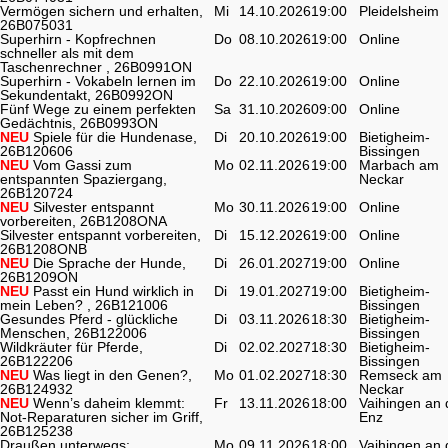
Vermögen sichern und erhalten,
Mi
14.10.2026
19:00
Pleidelsheim
26B075031
Superhirn - Kopfrechnen
Do
08.10.2026
19:00
Online
schneller als mit dem
Taschenrechner , 26B0991ON
Superhirn - Vokabeln lernen im
Do
22.10.2026
19:00
Online
Sekundentakt, 26B0992ON
Fünf Wege zu einem perfekten
Sa
31.10.2026
09:00
Online
Gedächtnis, 26B0993ON
NEU
Spiele für die Hundenase,
Di
20.10.2026
19:00
Bietigheim-
26B120606
Bissingen
NEU
Vom Gassi zum
Mo
02.11.2026
19:00
Marbach am
entspannten Spaziergang,
Neckar
26B120724
NEU
Silvester entspannt
Mo
30.11.2026
19:00
Online
vorbereiten, 26B1208ONA
Silvester entspannt vorbereiten,
Di
15.12.2026
19:00
Online
26B1208ONB
NEU
Die Sprache der Hunde,
Di
26.01.2027
19:00
Online
26B1209ON
NEU
Passt ein Hund wirklich in
Di
19.01.2027
19:00
Bietigheim-
mein Leben? , 26B121006
Bissingen
Gesundes Pferd - glückliche
Di
03.11.2026
18:30
Bietigheim-
Menschen, 26B122006
Bissingen
Wildkräuter für Pferde,
Di
02.02.2027
18:30
Bietigheim-
26B122206
Bissingen
NEU
Was liegt in den Genen?,
Mo
01.02.2027
18:30
Remseck am
26B124932
Neckar
NEU
Wenn’s daheim klemmt:
Fr
13.11.2026
18:00
Vaihingen an 
Not-Reparaturen sicher im Griff,
Enz
26B125238
Draußen unterwegs:
Mo
09.11.2026
18:00
Vaihingen an 