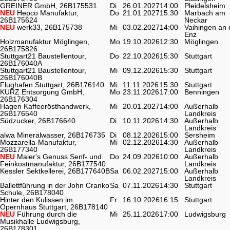
GREINER GmbH, 26B175531
Di
26.01.2027
14:00
Pleidelsheim
NEU
Hepco Manufaktur,
Do
21.01.2027
15:30
Marbach am
26B175624
Neckar
NEU
werk33, 26B175738
Mi
03.02.2027
14:00
Vaihingen an 
Enz
Holzmanufaktur Möglingen,
Mo
19.10.2026
12:30
Möglingen
26B175826
Stuttgart21 Baustellentour,
Do
22.10.2026
15:30
Stuttgart
26B176040A
Stuttgart21 Baustellentour,
Mi
09.12.2026
15:30
Stuttgart
26B176040B
Flughafen Stuttgart, 26B176140
Mi
11.11.2026
15:30
Stuttgart
KURZ Entsorgung GmbH,
Mo
23.11.2026
17:00
Benningen
26B176304
Hagen Kaffeerösthandwerk,
Mi
20.01.2027
14:00
Außerhalb
26B176540
Landkreis
Südzucker, 26B176640
Di
10.11.2026
14:30
Außerhalb
Landkreis
alwa Mineralwasser, 26B176735
Di
08.12.2026
15:00
Sersheim
Mozzarella-Manufaktur,
Mi
02.12.2026
14:30
Außerhalb
26B177340
Landkreis
NEU
Maier's Genuss Senf- und
Do
24.09.2026
10:00
Außerhalb
Feinkostmanufaktur, 26B177540
Landkreis
Kessler Sektkellerei, 26B177640B
Sa
06.02.2027
15:00
Außerhalb
Landkreis
Ballettführung in der John Cranko
Sa
07.11.2026
14:30
Stuttgart
Schule, 26B178040
Hinter den Kulissen im
Fr
16.10.2026
16:15
Stuttgart
Opernhaus Stuttgart, 26B178140
NEU
Führung durch die
Mi
25.11.2026
17:00
Ludwigsburg
Musikhalle Ludwigsburg,
26B178301