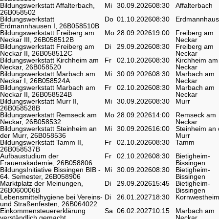
Bildungswerkstatt Affalterbach,
Mi
30.09.2026
08:30
Affalterbach
26B058502
Bildungswerkstatt
Do
01.10.2026
08:30
Erdmannhaus
Erdmannhausen I, 26B058510B
Bildungswerkstatt Freiberg am
Mo
28.09.2026
19:00
Freiberg am
Neckar III, 26B058512B
Neckar
Bildungswerkstatt Freiberg am
Di
29.09.2026
08:30
Freiberg am
Neckar II, 26B058512C
Neckar
Bildungswerkstatt Kirchheim am
Fr
02.10.2026
08:30
Kirchheim am
Neckar, 26B058520
Neckar
Bildungswerkstatt Marbach am
Mi
30.09.2026
08:30
Marbach am
Neckar I, 26B058524A
Neckar
Bildungswerkstatt Marbach am
Fr
02.10.2026
08:30
Marbach am
Neckar II, 26B058524B
Neckar
Bildungswerkstatt Murr II,
Mi
30.09.2026
08:30
Murr
26B058528B
Bildungswerkstatt Remseck am
Mo
28.09.2026
14:00
Remseck am
Neckar, 26B058532
Neckar
Bildungswerkstatt Steinheim an
Mi
30.09.2026
16:00
Steinheim an 
der Murr, 26B058536
Murr
Bildungswerkstatt Tamm II,
Fr
02.10.2026
08:30
Tamm
26B058537B
Aufbaustudium der
Fr
02.10.2026
08:30
Bietigheim-
Frauenakademie, 26B058806
Bissingen
BildungsInitiative Bissingen BIB -
Mi
30.09.2026
08:30
Bietigheim-
64. Semester, 26B058906
Bissingen
Marktplatz der Meinungen,
Di
29.09.2026
15:45
Bietigheim-
26B060006B
Bissingen
Lebensmittelhygiene bei Vereins-
Di
26.01.2027
18:30
Kornwesthei
und Straßenfesten, 26B064022
Einkommensteuererklärung
Sa
06.02.2027
10:15
Marbach am
verständlich gemacht,
Neckar