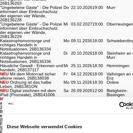
26B136203
"Ungebetene Gäste" - Die Polizei
Do
22.10.2026
19:00
Murr
informiert über Einbruchschutz
der eigenen vier Wände,
26B136228
"Ungebetene Gäste" - Die Polizei
Mi
03.02.2027
19:00
Oberriexinge
informiert über Einbruchschutz
der eigenen vier Wände,
26B136229
Katastrophenvorsorge und
Mo
09.11.2026
18:00
Schwieberdin
richtiges Handeln in
Notsituationen, 26B136334
Katastrophenvorsorge und
Di
20.10.2026
18:00
Steinheim an 
richtiges Handeln in
Murr
Notsituationen, 26B136336
Häusliche Gewalt - Erkennen und
Mi
25.11.2026
18:30
Hemmingen
handeln, 26B137117
NEU
Mit dem Motorrad sicher
Fr
04.12.2026
18:00
Vaihingen an 
alleine reisen, 26B138038
Enz
NEU
Ordnung ist das halbe
Mo
09.11.2026
18:30
Online
Leben, 26B1381ON
NEU
Digital zeichnen mit dem
Sa
26.09.2026
12:00
Bietigheim-
iPad (Procreate), 26B141006
Bissingen
NEU
Kreativer Einstieg in 3D –
Mi
13.01.2027
18:00
Bietigheim-
eigene Animationen erstellen,
Bissingen
26B141106
Blender Basics: Erfolgreich
Mi
02.09.2026
18:00
Online
eigene 3D-Modelle erstellen
(Einsteiger), 26B1412ON
Fotografieren mit dem
Di
20.10.2026
18:30
Tamm
Diese Webseite verwendet Cookies
Smartphone, 26B141337
Fotografieren mit dem
Di
03.11.2026
18:30
Tamm