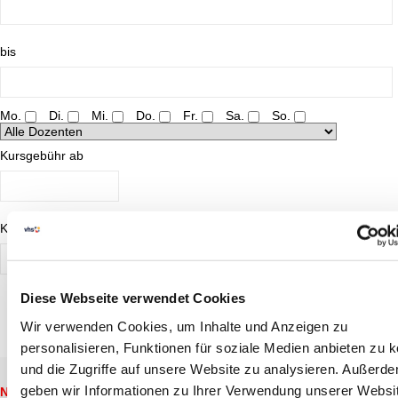
bis
Mo.
Di.
Mi.
Do.
Fr.
Sa.
So.
Kursgebühr ab
Kursgebühr bis
Diese Webseite verwendet Cookies
FINDEN
Wir verwenden Cookies, um Inhalte und Anzeigen zu
personalisieren, Funktionen für soziale Medien anbieten zu 
und die Zugriffe auf unsere Website zu analysieren. Außerd
Titel
Tag
Beginn
Uhrzeit
Aussenstel
geben wir Informationen zu Ihrer Verwendung unserer Websi
NEU
Zieht Euch warm an - es
Do
03.12.2026
19:30
Kornwesthei