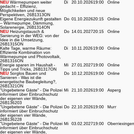
NEU
Wärmepumpen weiter
Di
20.10.2026
19:00
Online
gedacht – Effizienz,
Möglichkeiten und neue
Perspektiven, 26B1313ON
Eigene Energiezukunft gestalten
Do
01.10.2026
20:15
Online
– Wärmepumpe, Dämmung,
Solarenergie, 26B1314ON
NEU
Heizungstausch &
Do
14.01.2027
20:15
Online
Sanierung in der WEG: von der
Idee in die Umsetzung,
26B1315ON
Kalte Tage, warme Räume:
Di
10.11.2026
19:00
Online
Effiziente Kombination von
Wärmepumpe und Photovoltaik,
26B1316ON
Energie sparen im Haushalt -
Mi
27.01.2027
19:00
Online
Tipps und Tricks, 26B1317ON
NEU
Sorglos Bauen und
Do
10.12.2026
19:00
Online
Sanieren - Was ist die
energetische Baubegleitung?,
26B1321ON
"Ungebetene Gäste" - Die Polizei
Mi
21.10.2026
19:00
Asperg
informiert über Einbruchschutz
der eigenen vier Wände,
26B136203
"Ungebetene Gäste" - Die Polizei
Do
22.10.2026
19:00
Murr
informiert über Einbruchschutz
der eigenen vier Wände,
26B136228
"Ungebetene Gäste" - Die Polizei
Mi
03.02.2027
19:00
Oberriexinge
informiert über Einbruchschutz
der eigenen vier Wände,