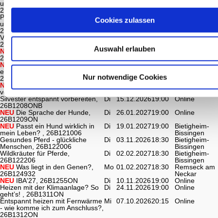
und Vorsorgevollmacht,
Neckar
26B074024
Patientenverfügung, General-
Di
19.01.2027
19:00
Pleidelsheim
Cookies zulassen
und Vorsorgevollmacht,
26B074031
Vermögen sichern und erhalten,
Mi
14.10.2026
19:00
Pleidelsheim
26B075031
Auswahl erlauben
NEU
Spiele für die Hundenase,
Di
20.10.2026
19:00
Bietigheim-
26B120606
Bissingen
NEU
Vom Gassi zum
Mo
02.11.2026
19:00
Marbach am
entspannten Spaziergang,
Neckar
Nur notwendige Cookies
26B120724
NEU
Silvester entspannt
Mo
30.11.2026
19:00
Online
vorbereiten, 26B1208ONA
Silvester entspannt vorbereiten,
Di
15.12.2026
19:00
Online
26B1208ONB
NEU
Die Sprache der Hunde,
Di
26.01.2027
19:00
Online
26B1209ON
NEU
Passt ein Hund wirklich in
Di
19.01.2027
19:00
Bietigheim-
mein Leben? , 26B121006
Bissingen
Gesundes Pferd - glückliche
Di
03.11.2026
18:30
Bietigheim-
Menschen, 26B122006
Bissingen
Wildkräuter für Pferde,
Di
02.02.2027
18:30
Bietigheim-
26B122206
Bissingen
NEU
Was liegt in den Genen?,
Mo
01.02.2027
18:30
Remseck am
26B124932
Neckar
NEU
IBA'27, 26B1255ON
Di
10.11.2026
19:00
Online
Heizen mit der Klimaanlage? So
Di
24.11.2026
19:00
Online
geht’s! , 26B1311ON
Entspannt heizen mit Fernwärme
Mi
07.10.2026
20:15
Online
- wie komme ich zum Anschluss?,
26B1312ON