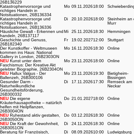
26B136229
Katastrophenvorsorge und
Mo
09.11.2026
18:00
Schwieberdin
richtiges Handeln in
Notsituationen, 26B136334
Katastrophenvorsorge und
Di
20.10.2026
18:00
Steinheim an 
richtiges Handeln in
Murr
Notsituationen, 26B136336
Häusliche Gewalt - Erkennen und
Mi
25.11.2026
18:30
Hemmingen
handeln, 26B137117
Geschichte und Genuss,
Fr
19.02.2027
12:00
Stuttgart
26B182340
Der Kunstkoffer - Weltmuseen
Mo
16.11.2026
18:30
Online
kommen ins Haus: National
Gallery in London, 26B2303ON
NEU
Kunst unter dem
Mo
23.11.2026
18:00
Online
Faschismus: Der Kreative Akt
gelebter Biographie, 26B2304ON
NEU
Hallux Valgus - Der
Mo
23.11.2026
19:30
Bietigheim-
Ballenzeh, 26B300106
Bissingen
Gesunder Darm -
Di
17.11.2026
17:30
Remseck am
Naturheilkundliche
Neckar
Gesundheitsförderung,
26B300332
NEU
Die eigene
Do
21.01.2027
18:00
Online
Kräuterhausapotheke – natürlich
helfen mit Heilpflanzen,
26B3004ON
NEU
Ruhestand aktiv gestalten,
Do
03.12.2026
18:30
Online
26B3050ON
NEU
Die Kraft der Gewohnheit,
Di
24.11.2026
18:30
Online
26B3051ON
Beratung für Französisch,
Di
08.09.2026
10:00
Ludwigsburg