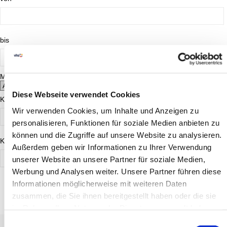
bis
Mo.
Di.
Mi.
Do.
Fr.
Sa.
So.
Diese Webseite verwendet Cookies
Kursgebühr ab
Wir verwenden Cookies, um Inhalte und Anzeigen zu
personalisieren, Funktionen für soziale Medien anbieten zu
können und die Zugriffe auf unsere Website zu analysieren.
Kursgebühr bis
Außerdem geben wir Informationen zu Ihrer Verwendung
unserer Website an unsere Partner für soziale Medien,
Werbung und Analysen weiter. Unsere Partner führen diese
Informationen möglicherweise mit weiteren Daten
FINDEN
zusammen, die Sie ihnen bereitgestellt haben oder die sie
im Rahmen Ihrer Nutzung der Dienste gesammelt haben.
Einwilligungsauswahl
Titel
Tag
Beginn
Uhrzeit
Aussenstelle
Stat