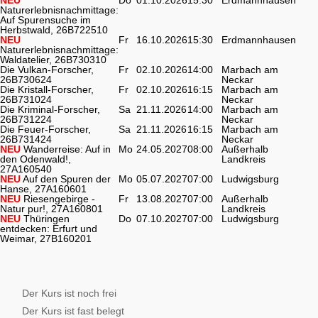
Naturerlebnisnachmittage:
Auf Spurensuche im
Herbstwald, 26B722510
NEU
Fr
16.10.2026
15:30
Erdmannhausen
Naturerlebnisnachmittage:
Waldatelier, 26B730310
Die Vulkan-Forscher,
Fr
02.10.2026
14:00
Marbach am
26B730624
Neckar
Die Kristall-Forscher,
Fr
02.10.2026
16:15
Marbach am
26B731024
Neckar
Die Kriminal-Forscher,
Sa
21.11.2026
14:00
Marbach am
26B731224
Neckar
Die Feuer-Forscher,
Sa
21.11.2026
16:15
Marbach am
26B731424
Neckar
NEU
Wanderreise: Auf in
Mo
24.05.2027
08:00
Außerhalb
den Odenwald!,
Landkreis
27A160540
NEU
Auf den Spuren der
Mo
05.07.2027
07:00
Ludwigsburg
Hanse, 27A160601
NEU
Riesengebirge -
Fr
13.08.2027
07:00
Außerhalb
Natur pur!, 27A160801
Landkreis
NEU
Thüringen
Do
07.10.2027
07:00
Ludwigsburg
entdecken: Erfurt und
Weimar, 27B160201
Der Kurs ist noch frei
Der Kurs ist fast belegt