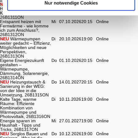
Nur notwendige Cookies
NEU
IBA'27, 26B1255ON
Di
10.11.2026
19:00
Online
Heizen mit der
Di
24.11.2026
19:00
Online
Klimaanlage? So geht’s! ,
26B1311ON
Entspannt heizen mit
Mi
07.10.2026
20:15
Online
Fernwärme - wie komme
ich zum Anschluss?,
26B1312ON
NEU
Wärmepumpen
Di
20.10.2026
19:00
Online
weiter gedacht – Effizienz,
Möglichkeiten und neue
Perspektiven,
26B1313ON
Eigene Energiezukunft
Do
01.10.2026
20:15
Online
gestalten –
Wärmepumpe,
Dämmung, Solarenergie,
26B1314ON
NEU
Heizungstausch &
Do
14.01.2027
20:15
Online
Sanierung in der WEG:
von der Idee in die
Umsetzung, 26B1315ON
Kalte Tage, warme
Di
10.11.2026
19:00
Online
Räume: Effiziente
Kombination von
Wärmepumpe und
Photovoltaik, 26B1316ON
Energie sparen im
Mi
27.01.2027
19:00
Online
Haushalt - Tipps und
Tricks, 26B1317ON
NEU
Sorglos Bauen und
Do
10.12.2026
19:00
Online
Sanieren - Was ist die