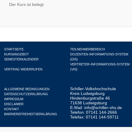
Der Kurs ist belegt
STARTSEITE
TEILNEHMERBEREICH
KURSANGEBOT
DOZENTEN-INFORMATIONS-SYSTEM
SEMESTERKALENDER
(DIS)
VERTRETER-INFORMATIONS-SYSTEM
VERTRAG WIDERRUFEN
(VIS)
Schiller-Volkshochschule
ALLGEMEINE BEDINGUNGEN
Kreis Ludwigsburg
DATENSCHUTZERKLÄRUNG
Hindenburgstraße 46
IMPRESSUM
71638 Ludwigsburg
DISCLAIMER
E-Mail:
info@schiller-vhs.de
KONTAKT
Telefon: 07141 144-2666
BARRIEREFREIHEITSERKLÄRUNG
Telefax: 07141 144-59711