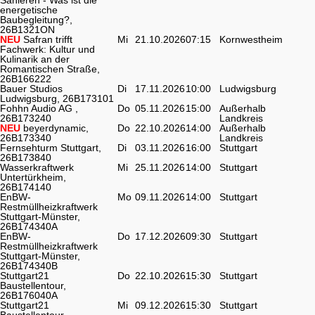
energetische
Baubegleitung?,
26B1321ON
NEU
Safran trifft
Mi
21.10.2026
07:15
Kornwestheim
Fachwerk: Kultur und
Kulinarik an der
Romantischen Straße,
26B166222
Bauer Studios
Di
17.11.2026
10:00
Ludwigsburg
Ludwigsburg, 26B173101
Fohhn Audio AG ,
Do
05.11.2026
15:00
Außerhalb
26B173240
Landkreis
NEU
beyerdynamic,
Do
22.10.2026
14:00
Außerhalb
26B173340
Landkreis
Fernsehturm Stuttgart,
Di
03.11.2026
16:00
Stuttgart
26B173840
Wasserkraftwerk
Mi
25.11.2026
14:00
Stuttgart
Untertürkheim,
26B174140
EnBW-
Mo
09.11.2026
14:00
Stuttgart
Restmüllheizkraftwerk
Stuttgart-Münster,
26B174340A
EnBW-
Do
17.12.2026
09:30
Stuttgart
Restmüllheizkraftwerk
Stuttgart-Münster,
26B174340B
Stuttgart21
Do
22.10.2026
15:30
Stuttgart
Baustellentour,
26B176040A
Stuttgart21
Mi
09.12.2026
15:30
Stuttgart
Baustellentour,