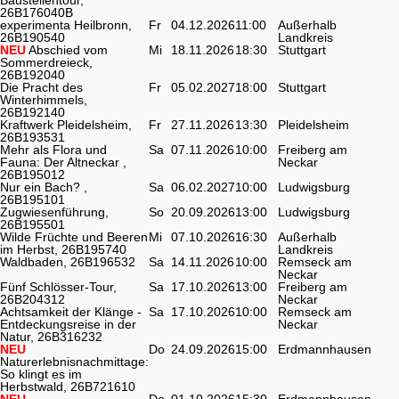
26B176040B
experimenta Heilbronn,
Fr
04.12.2026
11:00
Außerhalb
26B190540
Landkreis
NEU
Abschied vom
Mi
18.11.2026
18:30
Stuttgart
Sommerdreieck,
26B192040
Die Pracht des
Fr
05.02.2027
18:00
Stuttgart
Winterhimmels,
26B192140
Kraftwerk Pleidelsheim,
Fr
27.11.2026
13:30
Pleidelsheim
26B193531
Mehr als Flora und
Sa
07.11.2026
10:00
Freiberg am
Fauna: Der Altneckar ,
Neckar
26B195012
Nur ein Bach? ,
Sa
06.02.2027
10:00
Ludwigsburg
26B195101
Zugwiesenführung,
So
20.09.2026
13:00
Ludwigsburg
26B195501
Wilde Früchte und Beeren
Mi
07.10.2026
16:30
Außerhalb
im Herbst, 26B195740
Landkreis
Waldbaden, 26B196532
Sa
14.11.2026
10:00
Remseck am
Neckar
Fünf Schlösser-Tour,
Sa
17.10.2026
13:00
Freiberg am
26B204312
Neckar
Achtsamkeit der Klänge -
Sa
17.10.2026
10:00
Remseck am
Entdeckungsreise in der
Neckar
Natur, 26B316232
NEU
Do
24.09.2026
15:00
Erdmannhausen
Naturerlebnisnachmittage:
So klingt es im
Herbstwald, 26B721610
NEU
Do
01.10.2026
15:30
Erdmannhausen