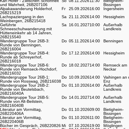
Karl Hofer - Zwischen Schönheit
So
08.11.2026
11:30
Bietigheim-
und Wahrheit, 26B207106
Bissingen
Alpakawanderung Holderhof,
Fr
25.09.2026
16:00
Ingersheim
26B215219
Lachspaziergang in den
Sa
21.11.2026
14:00
Hessigheim
Weinbergen, 26B215418
Geführte
Sa
16.01.2027
10:00
Außerhalb
Schneeschuhwanderung mit
Landkreis
Hütteneinkehr ab 14 Jahren,
26B215540
Wandergruppe Tour 26B-3:
Do
05.11.2026
14:00
Benningen
Runde von Benningen,
26B216004
Wandergruppe Tour 26B-4:
Do
17.12.2026
14:00
Hessigheim
Runde ab Schreyerhof,
26B216018
Wandergruppe Tour 26B-6:
Do
18.02.2027
14:00
Remseck am
Runde von Remseck-Hochdorf,
Neckar
26B216032
Wandergruppe Tour 26B-1:
Do
10.09.2026
14:00
Vaihingen an 
Runde von Rosswag, 26B216038
Enz
Wandergruppe Tour 26B-2:
Do
01.10.2026
14:00
Außerhalb
Runde von Beutelsbach,
Landkreis
26B216040A
Wandergruppe Tour 26B-5:
Do
14.01.2027
14:00
Außerhalb
Runde von Alt-Beilstein,
Landkreis
26B216040B
Literatur am Vormittag,
Do
01.10.2026
09:00
Bietigheim-
26B220406A
Bissingen
Literatur am Vormittag,
Do
01.10.2026
11:00
Bietigheim-
26B220406B
Bissingen
Bücher im Gespräch, 26B220826
Mi
07.10.2026
19:00
Möglingen