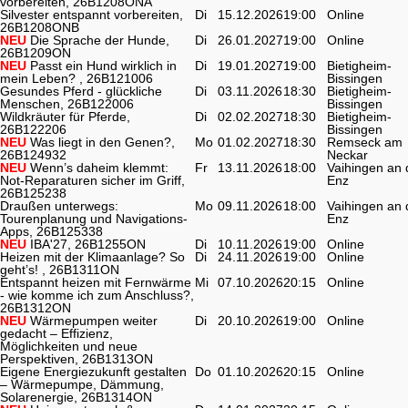
vorbereiten, 26B1208ONA
Silvester entspannt vorbereiten,
Di
15.12.2026
19:00
Online
26B1208ONB
NEU
Die Sprache der Hunde,
Di
26.01.2027
19:00
Online
26B1209ON
NEU
Passt ein Hund wirklich in
Di
19.01.2027
19:00
Bietigheim-
mein Leben? , 26B121006
Bissingen
Gesundes Pferd - glückliche
Di
03.11.2026
18:30
Bietigheim-
Menschen, 26B122006
Bissingen
Wildkräuter für Pferde,
Di
02.02.2027
18:30
Bietigheim-
26B122206
Bissingen
NEU
Was liegt in den Genen?,
Mo
01.02.2027
18:30
Remseck am
26B124932
Neckar
NEU
Wenn’s daheim klemmt:
Fr
13.11.2026
18:00
Vaihingen an 
Not-Reparaturen sicher im Griff,
Enz
26B125238
Draußen unterwegs:
Mo
09.11.2026
18:00
Vaihingen an 
Tourenplanung und Navigations-
Enz
Apps, 26B125338
NEU
IBA'27, 26B1255ON
Di
10.11.2026
19:00
Online
Heizen mit der Klimaanlage? So
Di
24.11.2026
19:00
Online
geht’s! , 26B1311ON
Entspannt heizen mit Fernwärme
Mi
07.10.2026
20:15
Online
- wie komme ich zum Anschluss?,
26B1312ON
NEU
Wärmepumpen weiter
Di
20.10.2026
19:00
Online
gedacht – Effizienz,
Möglichkeiten und neue
Perspektiven, 26B1313ON
Eigene Energiezukunft gestalten
Do
01.10.2026
20:15
Online
– Wärmepumpe, Dämmung,
Solarenergie, 26B1314ON