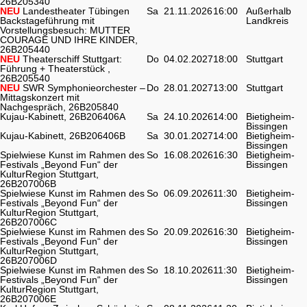
26B205340
NEU
Landestheater Tübingen
Sa
21.11.2026
16:00
Außerhalb
Backstageführung mit
Landkreis
Vorstellungsbesuch: MUTTER
COURAGE UND IHRE KINDER,
26B205440
NEU
Theaterschiff Stuttgart:
Do
04.02.2027
18:00
Stuttgart
Führung + Theaterstück ,
26B205540
NEU
SWR Symphonieorchester –
Do
28.01.2027
13:00
Stuttgart
Mittagskonzert mit
Nachgespräch, 26B205840
Kujau-Kabinett, 26B206406A
Sa
24.10.2026
14:00
Bietigheim-
Bissingen
Kujau-Kabinett, 26B206406B
Sa
30.01.2027
14:00
Bietigheim-
Bissingen
Spielwiese Kunst im Rahmen des
So
16.08.2026
16:30
Bietigheim-
Festivals „Beyond Fun“ der
Bissingen
KulturRegion Stuttgart,
26B207006B
Spielwiese Kunst im Rahmen des
So
06.09.2026
11:30
Bietigheim-
Festivals „Beyond Fun“ der
Bissingen
KulturRegion Stuttgart,
26B207006C
Spielwiese Kunst im Rahmen des
So
20.09.2026
16:30
Bietigheim-
Festivals „Beyond Fun“ der
Bissingen
KulturRegion Stuttgart,
26B207006D
Spielwiese Kunst im Rahmen des
So
18.10.2026
11:30
Bietigheim-
Festivals „Beyond Fun“ der
Bissingen
KulturRegion Stuttgart,
26B207006E