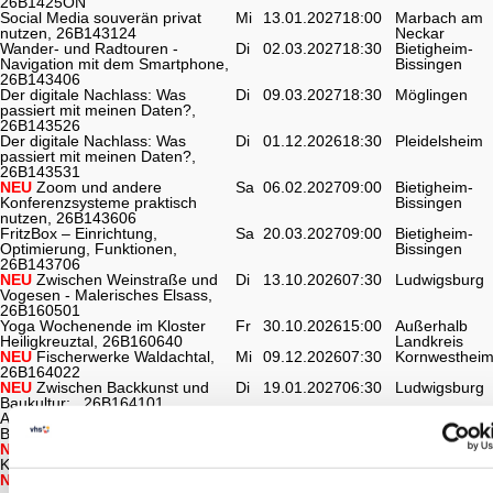
26B1425ON
Social Media souverän privat
Mi
13.01.2027
18:00
Marbach am
nutzen, 26B143124
Neckar
Wander- und Radtouren -
Di
02.03.2027
18:30
Bietigheim-
Navigation mit dem Smartphone,
Bissingen
26B143406
Der digitale Nachlass: Was
Di
09.03.2027
18:30
Möglingen
passiert mit meinen Daten?,
26B143526
Der digitale Nachlass: Was
Di
01.12.2026
18:30
Pleidelsheim
passiert mit meinen Daten?,
26B143531
NEU
Zoom und andere
Sa
06.02.2027
09:00
Bietigheim-
Konferenzsysteme praktisch
Bissingen
nutzen, 26B143606
FritzBox – Einrichtung,
Sa
20.03.2027
09:00
Bietigheim-
Optimierung, Funktionen,
Bissingen
26B143706
NEU
Zwischen Weinstraße und
Di
13.10.2026
07:30
Ludwigsburg
Vogesen - Malerisches Elsass,
26B160501
Yoga Wochenende im Kloster
Fr
30.10.2026
15:00
Außerhalb
Heiligkreuztal, 26B160640
Landkreis
NEU
Fischerwerke Waldachtal,
Mi
09.12.2026
07:30
Kornwesthei
26B164022
NEU
Zwischen Backkunst und
Di
19.01.2027
06:30
Ludwigsburg
Baukultur: , 26B164101
Amazon Logistik Frankenthal und
Mi
20.01.2027
08:00
Ludwigsburg
Bad Dürkheim, 26B164201B
NEU
KIT Campus Nord
Do
26.11.2026
07:30
Ludwigsburg
Karlsruhe, 26B165001
NEU
Safran trifft Fachwerk: Kultur
Mi
21.10.2026
07:15
Kornwesthei