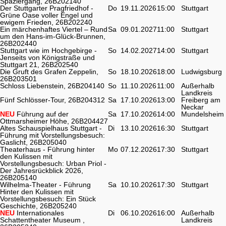
Spaziergang, 26B202140
Der Stuttgarter Pragfriedhof -
Do
19.11.2026
15:00
Stuttgart
Grüne Oase voller Engel und
ewigem Frieden, 26B202240
Ein märchenhaftes Viertel – Rund
Sa
09.01.2027
11:00
Stuttgart
um den Hans-im-Glück-Brunnen,
26B202440
Stuttgart wie im Hochgebirge -
So
14.02.2027
14:00
Stuttgart
Jenseits von Königstraße und
Stuttgart 21, 26B202540
Die Gruft des Grafen Zeppelin,
So
18.10.2026
18:00
Ludwigsburg
26B203501
Schloss Liebenstein, 26B204140
So
11.10.2026
11:00
Außerhalb
Landkreis
Fünf Schlösser-Tour, 26B204312
Sa
17.10.2026
13:00
Freiberg am
Neckar
NEU
Führung auf der
Sa
17.10.2026
14:00
Mundelsheim
Ottmarsheimer Höhe, 26B204427
Altes Schauspielhaus Stuttgart -
Di
13.10.2026
16:30
Stuttgart
Führung mit Vorstellungsbesuch:
Gaslicht, 26B205040
Theaterhaus - Führung hinter
Mo
07.12.2026
17:30
Stuttgart
den Kulissen mit
Vorstellungsbesuch: Urban Priol -
Der Jahresrückblick 2026,
26B205140
Wilhelma-Theater - Führung
Sa
10.10.2026
17:30
Stuttgart
Hinter den Kulissen mit
Vorstellungsbesuch: Ein Stück
Geschichte, 26B205240
NEU
Internationales
Di
06.10.2026
16:00
Außerhalb
Schattentheater Museum ,
Landkreis