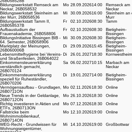
26B058528B
Bildungswerkstatt Remseck am
Mo
28.09.2026
14:00
Remseck am
Neckar, 26B058532
Neckar
Bildungswerkstatt Steinheim an
Mi
30.09.2026
16:00
Steinheim an 
der Murr, 26B058536
Murr
Bildungswerkstatt Tamm II,
Fr
02.10.2026
08:30
Tamm
26B058537B
Aufbaustudium der
Fr
02.10.2026
08:30
Bietigheim-
Frauenakademie, 26B058806
Bissingen
BildungsInitiative Bissingen BIB -
Mi
30.09.2026
08:30
Bietigheim-
64. Semester, 26B058906
Bissingen
Marktplatz der Meinungen,
Di
29.09.2026
15:45
Bietigheim-
26B060006B
Bissingen
Lebensmittelhygiene bei Vereins-
Di
26.01.2027
18:30
Kornwesthei
und Straßenfesten, 26B064022
Einkommensteuererklärung
Sa
06.02.2027
10:15
Marbach am
verständlich gemacht,
Neckar
26B070124
Einkommensteuererklärung
Di
19.01.2027
14:00
Bietigheim-
speziell für Ruheständler,
Bissingen
26B070206
Vermögensaufbau - Grundlagen,
Mo
02.11.2026
18:30
Online
26B0711ON
Neue Trends in der Geldanlage,
Mo
26.10.2026
18:30
Online
26B0712ON
Richtig investieren in Aktien und
Mo
07.12.2026
18:30
Online
ETFs, 26B0713ON
Fallstricke beim
Mo
12.10.2026
19:00
Online
Wohnimmobilienkauf,
26B0714ON
WEG-Recht - Grundwissen für
Mi
14.10.2026
19:00
Großbottwar
Wohnungseigentümer,