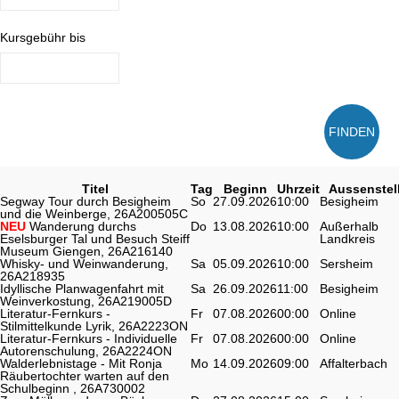
Kursgebühr bis
FINDEN
Titel
Tag
Beginn
Uhrzeit
Aussenstel
Segway Tour durch Besigheim
So
27.09.2026
10:00
Besigheim
und die Weinberge, 26A200505C
NEU
Wanderung durchs
Do
13.08.2026
10:00
Außerhalb
Eselsburger Tal und Besuch Steiff
Landkreis
Museum Giengen, 26A216140
Whisky- und Weinwanderung,
Sa
05.09.2026
10:00
Sersheim
26A218935
Idyllische Planwagenfahrt mit
Sa
26.09.2026
11:00
Besigheim
Weinverkostung, 26A219005D
Literatur-Fernkurs -
Fr
07.08.2026
00:00
Online
Stilmittelkunde Lyrik, 26A2223ON
Literatur-Fernkurs - Individuelle
Fr
07.08.2026
00:00
Online
Autorenschulung, 26A2224ON
Walderlebnistage - Mit Ronja
Mo
14.09.2026
09:00
Affalterbach
Räubertochter warten auf den
Schulbeginn , 26A730002