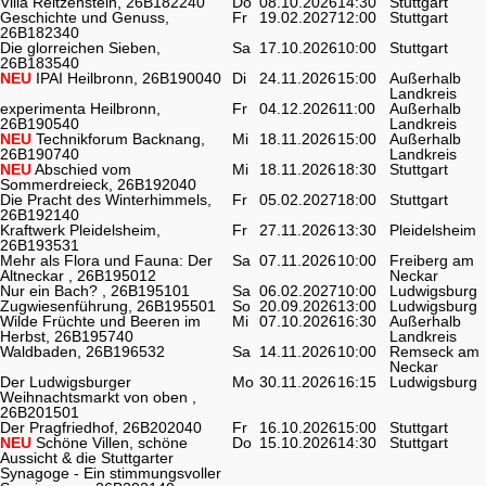
Villa Reitzenstein, 26B182240
Do
08.10.2026
14:30
Stuttgart
Geschichte und Genuss,
Fr
19.02.2027
12:00
Stuttgart
26B182340
Die glorreichen Sieben,
Sa
17.10.2026
10:00
Stuttgart
26B183540
NEU
IPAI Heilbronn, 26B190040
Di
24.11.2026
15:00
Außerhalb
Landkreis
experimenta Heilbronn,
Fr
04.12.2026
11:00
Außerhalb
26B190540
Landkreis
NEU
Technikforum Backnang,
Mi
18.11.2026
15:00
Außerhalb
26B190740
Landkreis
NEU
Abschied vom
Mi
18.11.2026
18:30
Stuttgart
Sommerdreieck, 26B192040
Die Pracht des Winterhimmels,
Fr
05.02.2027
18:00
Stuttgart
26B192140
Kraftwerk Pleidelsheim,
Fr
27.11.2026
13:30
Pleidelsheim
26B193531
Mehr als Flora und Fauna: Der
Sa
07.11.2026
10:00
Freiberg am
Altneckar , 26B195012
Neckar
Nur ein Bach? , 26B195101
Sa
06.02.2027
10:00
Ludwigsburg
Zugwiesenführung, 26B195501
So
20.09.2026
13:00
Ludwigsburg
Wilde Früchte und Beeren im
Mi
07.10.2026
16:30
Außerhalb
Herbst, 26B195740
Landkreis
Waldbaden, 26B196532
Sa
14.11.2026
10:00
Remseck am
Neckar
Der Ludwigsburger
Mo
30.11.2026
16:15
Ludwigsburg
Weihnachtsmarkt von oben ,
26B201501
Der Pragfriedhof, 26B202040
Fr
16.10.2026
15:00
Stuttgart
NEU
Schöne Villen, schöne
Do
15.10.2026
14:30
Stuttgart
Aussicht & die Stuttgarter
Synagoge - Ein stimmungsvoller