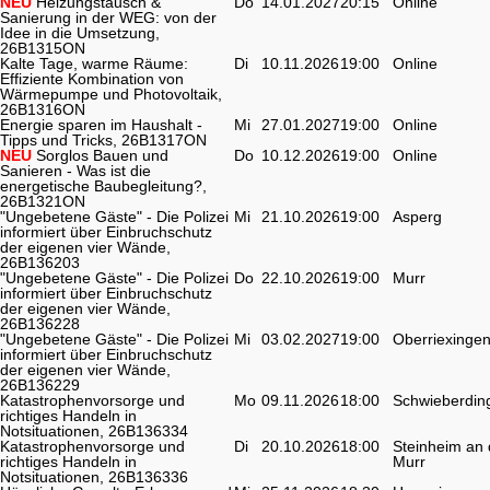
NEU
Heizungstausch &
Do
14.01.2027
20:15
Online
Sanierung in der WEG: von der
Idee in die Umsetzung,
26B1315ON
Kalte Tage, warme Räume:
Di
10.11.2026
19:00
Online
Effiziente Kombination von
Wärmepumpe und Photovoltaik,
26B1316ON
Energie sparen im Haushalt -
Mi
27.01.2027
19:00
Online
Tipps und Tricks, 26B1317ON
NEU
Sorglos Bauen und
Do
10.12.2026
19:00
Online
Sanieren - Was ist die
energetische Baubegleitung?,
26B1321ON
"Ungebetene Gäste" - Die Polizei
Mi
21.10.2026
19:00
Asperg
informiert über Einbruchschutz
der eigenen vier Wände,
26B136203
"Ungebetene Gäste" - Die Polizei
Do
22.10.2026
19:00
Murr
informiert über Einbruchschutz
der eigenen vier Wände,
26B136228
"Ungebetene Gäste" - Die Polizei
Mi
03.02.2027
19:00
Oberriexinge
informiert über Einbruchschutz
der eigenen vier Wände,
26B136229
Katastrophenvorsorge und
Mo
09.11.2026
18:00
Schwieberdin
richtiges Handeln in
Notsituationen, 26B136334
Katastrophenvorsorge und
Di
20.10.2026
18:00
Steinheim an 
richtiges Handeln in
Murr
Notsituationen, 26B136336