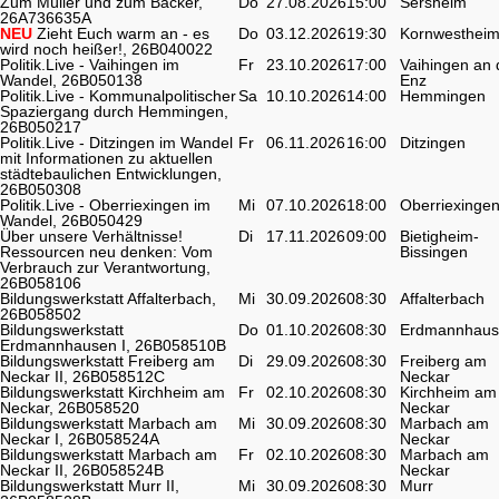
Zum Müller und zum Bäcker,
Do
27.08.2026
15:00
Sersheim
26A736635A
NEU
Zieht Euch warm an - es
Do
03.12.2026
19:30
Kornwesthei
wird noch heißer!, 26B040022
Politik.Live - Vaihingen im
Fr
23.10.2026
17:00
Vaihingen an 
Wandel, 26B050138
Enz
Politik.Live - Kommunalpolitischer
Sa
10.10.2026
14:00
Hemmingen
Spaziergang durch Hemmingen,
26B050217
Politik.Live - Ditzingen im Wandel
Fr
06.11.2026
16:00
Ditzingen
mit Informationen zu aktuellen
städtebaulichen Entwicklungen,
26B050308
Politik.Live - Oberriexingen im
Mi
07.10.2026
18:00
Oberriexinge
Wandel, 26B050429
Über unsere Verhältnisse!
Di
17.11.2026
09:00
Bietigheim-
Ressourcen neu denken: Vom
Bissingen
Verbrauch zur Verantwortung,
26B058106
Bildungswerkstatt Affalterbach,
Mi
30.09.2026
08:30
Affalterbach
26B058502
Bildungswerkstatt
Do
01.10.2026
08:30
Erdmannhaus
Erdmannhausen I, 26B058510B
Bildungswerkstatt Freiberg am
Di
29.09.2026
08:30
Freiberg am
Neckar II, 26B058512C
Neckar
Bildungswerkstatt Kirchheim am
Fr
02.10.2026
08:30
Kirchheim am
Neckar, 26B058520
Neckar
Bildungswerkstatt Marbach am
Mi
30.09.2026
08:30
Marbach am
Neckar I, 26B058524A
Neckar
Bildungswerkstatt Marbach am
Fr
02.10.2026
08:30
Marbach am
Neckar II, 26B058524B
Neckar
Bildungswerkstatt Murr II,
Mi
30.09.2026
08:30
Murr