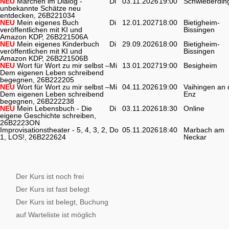
NEU
Märchen im Dialog -
Di
03.11.2026
19:00
Schwieberdin
unbekannte Schätze neu
entdecken, 26B221034
NEU
Mein eigenes Buch
Di
12.01.2027
18:00
Bietigheim-
veröffentlichen mit KI und
Bissingen
Amazon KDP, 26B221506A
NEU
Mein eigenes Kinderbuch
Di
29.09.2026
18:00
Bietigheim-
veröffentlichen mit KI und
Bissingen
Amazon KDP, 26B221506B
NEU
Wort für Wort zu mir selbst –
Mi
13.01.2027
19:00
Besigheim
Dem eigenen Leben schreibend
begegnen, 26B222205
NEU
Wort für Wort zu mir selbst –
Mi
04.11.2026
19:00
Vaihingen an 
Dem eigenen Leben schreibend
Enz
begegnen, 26B222238
NEU
Mein Lebensbuch - Die
Di
03.11.2026
18:30
Online
eigene Geschichte schreiben,
26B2223ON
Improvisationstheater - 5, 4, 3, 2,
Do
05.11.2026
18:40
Marbach am
1, LOS!, 26B222624
Neckar
Der Kurs ist noch frei
Der Kurs ist fast belegt
Der Kurs ist belegt, Buchung
auf Warteliste ist möglich