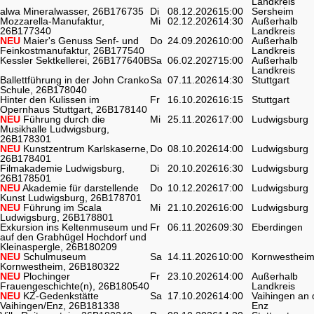
Landkreis
alwa Mineralwasser, 26B176735
Di
08.12.2026
15:00
Sersheim
Mozzarella-Manufaktur,
Mi
02.12.2026
14:30
Außerhalb
26B177340
Landkreis
NEU
Maier's Genuss Senf- und
Do
24.09.2026
10:00
Außerhalb
Feinkostmanufaktur, 26B177540
Landkreis
Kessler Sektkellerei, 26B177640B
Sa
06.02.2027
15:00
Außerhalb
Landkreis
Ballettführung in der John Cranko
Sa
07.11.2026
14:30
Stuttgart
Schule, 26B178040
Hinter den Kulissen im
Fr
16.10.2026
16:15
Stuttgart
Opernhaus Stuttgart, 26B178140
NEU
Führung durch die
Mi
25.11.2026
17:00
Ludwigsburg
Musikhalle Ludwigsburg,
26B178301
NEU
Kunstzentrum Karlskaserne,
Do
08.10.2026
14:00
Ludwigsburg
26B178401
Filmakademie Ludwigsburg,
Di
20.10.2026
16:30
Ludwigsburg
26B178501
NEU
Akademie für darstellende
Do
10.12.2026
17:00
Ludwigsburg
Kunst Ludwigsburg, 26B178701
NEU
Führung im Scala
Mi
21.10.2026
16:00
Ludwigsburg
Ludwigsburg, 26B178801
Exkursion ins Keltenmuseum und
Fr
06.11.2026
09:30
Eberdingen
auf den Grabhügel Hochdorf und
Kleinaspergle, 26B180209
NEU
Schulmuseum
Sa
14.11.2026
10:00
Kornwesthei
Kornwestheim, 26B180322
NEU
Plochinger
Fr
23.10.2026
14:00
Außerhalb
Frauengeschichte(n), 26B180540
Landkreis
NEU
KZ-Gedenkstätte
Sa
17.10.2026
14:00
Vaihingen an 
Vaihingen/Enz, 26B181338
Enz