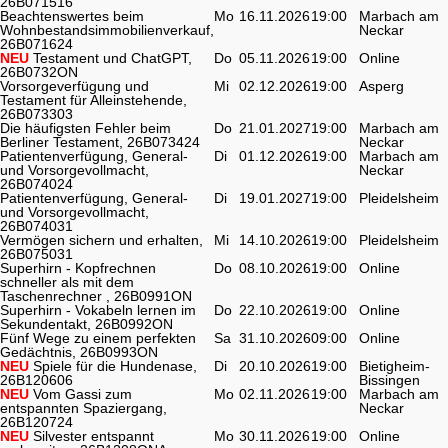
26B071516
Beachtenswertes beim
Mo
16.11.2026
19:00
Marbach am
Wohnbestandsimmobilienverkauf,
Neckar
26B071624
NEU
Testament und ChatGPT,
Do
05.11.2026
19:00
Online
26B0732ON
Vorsorgeverfügung und
Mi
02.12.2026
19:00
Asperg
Testament für Alleinstehende,
26B073303
Die häufigsten Fehler beim
Do
21.01.2027
19:00
Marbach am
Berliner Testament, 26B073424
Neckar
Patientenverfügung, General-
Di
01.12.2026
19:00
Marbach am
und Vorsorgevollmacht,
Neckar
26B074024
Patientenverfügung, General-
Di
19.01.2027
19:00
Pleidelsheim
und Vorsorgevollmacht,
26B074031
Vermögen sichern und erhalten,
Mi
14.10.2026
19:00
Pleidelsheim
26B075031
Superhirn - Kopfrechnen
Do
08.10.2026
19:00
Online
schneller als mit dem
Taschenrechner , 26B0991ON
Superhirn - Vokabeln lernen im
Do
22.10.2026
19:00
Online
Sekundentakt, 26B0992ON
Fünf Wege zu einem perfekten
Sa
31.10.2026
09:00
Online
Gedächtnis, 26B0993ON
NEU
Spiele für die Hundenase,
Di
20.10.2026
19:00
Bietigheim-
26B120606
Bissingen
NEU
Vom Gassi zum
Mo
02.11.2026
19:00
Marbach am
entspannten Spaziergang,
Neckar
26B120724
NEU
Silvester entspannt
Mo
30.11.2026
19:00
Online