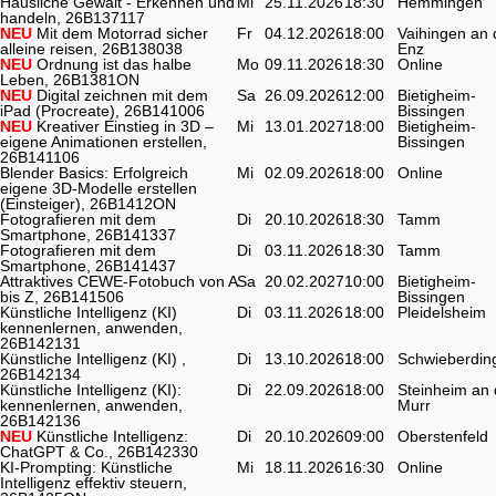
Häusliche Gewalt - Erkennen und
Mi
25.11.2026
18:30
Hemmingen
handeln, 26B137117
NEU
Mit dem Motorrad sicher
Fr
04.12.2026
18:00
Vaihingen an 
alleine reisen, 26B138038
Enz
NEU
Ordnung ist das halbe
Mo
09.11.2026
18:30
Online
Leben, 26B1381ON
NEU
Digital zeichnen mit dem
Sa
26.09.2026
12:00
Bietigheim-
iPad (Procreate), 26B141006
Bissingen
NEU
Kreativer Einstieg in 3D –
Mi
13.01.2027
18:00
Bietigheim-
eigene Animationen erstellen,
Bissingen
26B141106
Blender Basics: Erfolgreich
Mi
02.09.2026
18:00
Online
eigene 3D-Modelle erstellen
(Einsteiger), 26B1412ON
Fotografieren mit dem
Di
20.10.2026
18:30
Tamm
Smartphone, 26B141337
Fotografieren mit dem
Di
03.11.2026
18:30
Tamm
Smartphone, 26B141437
Attraktives CEWE-Fotobuch von A
Sa
20.02.2027
10:00
Bietigheim-
bis Z, 26B141506
Bissingen
Künstliche Intelligenz (KI)
Di
03.11.2026
18:00
Pleidelsheim
kennenlernen, anwenden,
26B142131
Künstliche Intelligenz (KI) ,
Di
13.10.2026
18:00
Schwieberdin
26B142134
Künstliche Intelligenz (KI):
Di
22.09.2026
18:00
Steinheim an 
kennenlernen, anwenden,
Murr
26B142136
NEU
Künstliche Intelligenz:
Di
20.10.2026
09:00
Oberstenfeld
ChatGPT & Co., 26B142330
KI-Prompting: Künstliche
Mi
18.11.2026
16:30
Online
Intelligenz effektiv steuern,