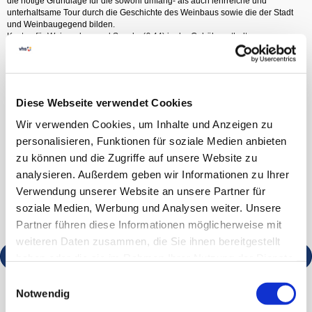
die nötige Grundlage für die sowohl umfang- als auch lehrreiche und
unterhaltsame Tour durch die Geschichte des Weinbaus sowie die der Stadt
und Weinbaugegend bilden.
Kosten für Weinproben und Snacks (€ 44) in der Gebühr enthalten.
KURSTERMINE
Sa, 26.09.2026, 11:00 - 14:00 Uhr, Besigheim, Bahnhof
Diese Webseite verwendet Cookies
KURSORT
Wir verwenden Cookies, um Inhalte und Anzeigen zu
personalisieren, Funktionen für soziale Medien anbieten
Besigheim, Bahnhof
zu können und die Zugriffe auf unsere Website zu
Weinstraße
analysieren. Außerdem geben wir Informationen zu Ihrer
74354 Besigheim
Verwendung unserer Website an unsere Partner für
soziale Medien, Werbung und Analysen weiter. Unsere
zur Anfahrtsbeschreibung
Partner führen diese Informationen möglicherweise mit
weiteren Daten zusammen, die Sie ihnen bereitgestellt
Kurs in den Warenkorb legen
haben oder die sie im Rahmen Ihrer Nutzung der Dienste
gesammelt haben.
Einwilligungsauswahl
Notwendig
Beginn 26.09.2026, 11:00 - 14:00 Uhr