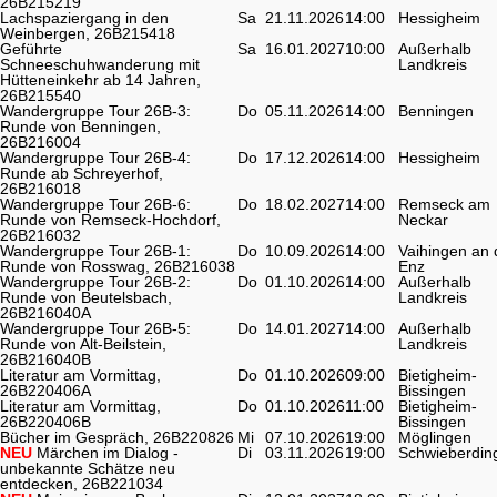
26B215219
Lachspaziergang in den
Sa
21.11.2026
14:00
Hessigheim
Weinbergen, 26B215418
Geführte
Sa
16.01.2027
10:00
Außerhalb
Schneeschuhwanderung mit
Landkreis
Hütteneinkehr ab 14 Jahren,
26B215540
Wandergruppe Tour 26B-3:
Do
05.11.2026
14:00
Benningen
Runde von Benningen,
26B216004
Wandergruppe Tour 26B-4:
Do
17.12.2026
14:00
Hessigheim
Runde ab Schreyerhof,
26B216018
Wandergruppe Tour 26B-6:
Do
18.02.2027
14:00
Remseck am
Runde von Remseck-Hochdorf,
Neckar
26B216032
Wandergruppe Tour 26B-1:
Do
10.09.2026
14:00
Vaihingen an 
Runde von Rosswag, 26B216038
Enz
Wandergruppe Tour 26B-2:
Do
01.10.2026
14:00
Außerhalb
Runde von Beutelsbach,
Landkreis
26B216040A
Wandergruppe Tour 26B-5:
Do
14.01.2027
14:00
Außerhalb
Runde von Alt-Beilstein,
Landkreis
26B216040B
Literatur am Vormittag,
Do
01.10.2026
09:00
Bietigheim-
26B220406A
Bissingen
Literatur am Vormittag,
Do
01.10.2026
11:00
Bietigheim-
26B220406B
Bissingen
Bücher im Gespräch, 26B220826
Mi
07.10.2026
19:00
Möglingen
NEU
Märchen im Dialog -
Di
03.11.2026
19:00
Schwieberdin
unbekannte Schätze neu
entdecken, 26B221034