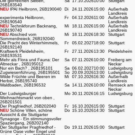
Die glorreichen Sieben,
Sa
17.10.2026
10:00
Stuttgart
26B183540
NEU
IPAI Heilbronn, 26B190040
Di
24.11.2026
15:00
Außerhalb
Landkreis
experimenta Heilbronn,
Fr
04.12.2026
11:00
Außerhalb
26B190540
Landkreis
NEU
Technikforum Backnang,
Mi
18.11.2026
15:00
Außerhalb
26B190740
Landkreis
NEU
Abschied vom
Mi
18.11.2026
18:30
Stuttgart
Sommerdreieck, 26B192040
Die Pracht des Winterhimmels,
Fr
05.02.2027
18:00
Stuttgart
26B192140
Kraftwerk Pleidelsheim,
Fr
27.11.2026
13:30
Pleidelsheim
26B193531
Mehr als Flora und Fauna: Der
Sa
07.11.2026
10:00
Freiberg am
Altneckar , 26B195012
Neckar
Nur ein Bach? , 26B195101
Sa
06.02.2027
10:00
Ludwigsburg
Zugwiesenführung, 26B195501
So
20.09.2026
13:00
Ludwigsburg
Wilde Früchte und Beeren im
Mi
07.10.2026
16:30
Außerhalb
Herbst, 26B195740
Landkreis
Waldbaden, 26B196532
Sa
14.11.2026
10:00
Remseck am
Neckar
Der Ludwigsburger
Mo
30.11.2026
16:15
Ludwigsburg
Weihnachtsmarkt von oben ,
26B201501
Der Pragfriedhof, 26B202040
Fr
16.10.2026
15:00
Stuttgart
NEU
Schöne Villen, schöne
Do
15.10.2026
14:30
Stuttgart
Aussicht & die Stuttgarter
Synagoge - Ein stimmungsvoller
Spaziergang, 26B202140
Der Stuttgarter Pragfriedhof -
Do
19.11.2026
15:00
Stuttgart
Grüne Oase voller Engel und