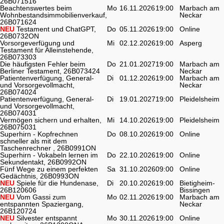
26B071516
Beachtenswertes beim
Mo
16.11.2026
19:00
Marbach am
Wohnbestandsimmobilienverkauf,
Neckar
26B071624
NEU
Testament und ChatGPT,
Do
05.11.2026
19:00
Online
26B0732ON
Vorsorgeverfügung und
Mi
02.12.2026
19:00
Asperg
Testament für Alleinstehende,
26B073303
Die häufigsten Fehler beim
Do
21.01.2027
19:00
Marbach am
Berliner Testament, 26B073424
Neckar
Patientenverfügung, General-
Di
01.12.2026
19:00
Marbach am
und Vorsorgevollmacht,
Neckar
26B074024
Patientenverfügung, General-
Di
19.01.2027
19:00
Pleidelsheim
und Vorsorgevollmacht,
26B074031
Vermögen sichern und erhalten,
Mi
14.10.2026
19:00
Pleidelsheim
26B075031
Superhirn - Kopfrechnen
Do
08.10.2026
19:00
Online
schneller als mit dem
Taschenrechner , 26B0991ON
Superhirn - Vokabeln lernen im
Do
22.10.2026
19:00
Online
Sekundentakt, 26B0992ON
Fünf Wege zu einem perfekten
Sa
31.10.2026
09:00
Online
Gedächtnis, 26B0993ON
NEU
Spiele für die Hundenase,
Di
20.10.2026
19:00
Bietigheim-
26B120606
Bissingen
NEU
Vom Gassi zum
Mo
02.11.2026
19:00
Marbach am
entspannten Spaziergang,
Neckar
26B120724
NEU
Silvester entspannt
Mo
30.11.2026
19:00
Online