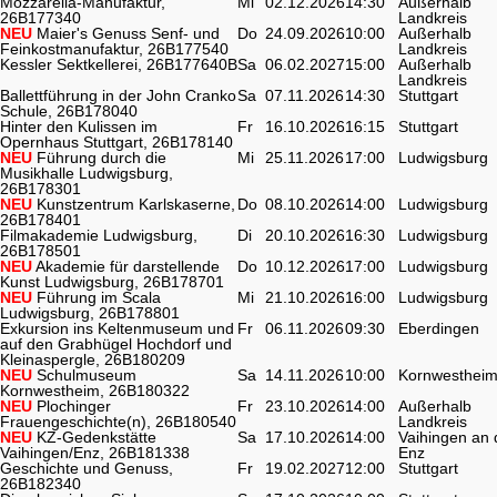
Mozzarella-Manufaktur,
Mi
02.12.2026
14:30
Außerhalb
26B177340
Landkreis
NEU
Maier's Genuss Senf- und
Do
24.09.2026
10:00
Außerhalb
Feinkostmanufaktur, 26B177540
Landkreis
Kessler Sektkellerei, 26B177640B
Sa
06.02.2027
15:00
Außerhalb
Landkreis
Ballettführung in der John Cranko
Sa
07.11.2026
14:30
Stuttgart
Schule, 26B178040
Hinter den Kulissen im
Fr
16.10.2026
16:15
Stuttgart
Opernhaus Stuttgart, 26B178140
NEU
Führung durch die
Mi
25.11.2026
17:00
Ludwigsburg
Musikhalle Ludwigsburg,
26B178301
NEU
Kunstzentrum Karlskaserne,
Do
08.10.2026
14:00
Ludwigsburg
26B178401
Filmakademie Ludwigsburg,
Di
20.10.2026
16:30
Ludwigsburg
26B178501
NEU
Akademie für darstellende
Do
10.12.2026
17:00
Ludwigsburg
Kunst Ludwigsburg, 26B178701
NEU
Führung im Scala
Mi
21.10.2026
16:00
Ludwigsburg
Ludwigsburg, 26B178801
Exkursion ins Keltenmuseum und
Fr
06.11.2026
09:30
Eberdingen
auf den Grabhügel Hochdorf und
Kleinaspergle, 26B180209
NEU
Schulmuseum
Sa
14.11.2026
10:00
Kornwesthei
Kornwestheim, 26B180322
NEU
Plochinger
Fr
23.10.2026
14:00
Außerhalb
Frauengeschichte(n), 26B180540
Landkreis
NEU
KZ-Gedenkstätte
Sa
17.10.2026
14:00
Vaihingen an 
Vaihingen/Enz, 26B181338
Enz
Geschichte und Genuss,
Fr
19.02.2027
12:00
Stuttgart
26B182340