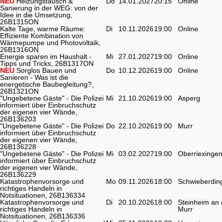
NEU
Heizungstausch &
Do
14.01.2027
20:15
Online
Sanierung in der WEG: von der
Idee in die Umsetzung,
26B1315ON
Kalte Tage, warme Räume:
Di
10.11.2026
19:00
Online
Effiziente Kombination von
Wärmepumpe und Photovoltaik,
26B1316ON
Energie sparen im Haushalt -
Mi
27.01.2027
19:00
Online
Tipps und Tricks, 26B1317ON
NEU
Sorglos Bauen und
Do
10.12.2026
19:00
Online
Sanieren - Was ist die
energetische Baubegleitung?,
26B1321ON
"Ungebetene Gäste" - Die Polizei
Mi
21.10.2026
19:00
Asperg
informiert über Einbruchschutz
der eigenen vier Wände,
26B136203
"Ungebetene Gäste" - Die Polizei
Do
22.10.2026
19:00
Murr
informiert über Einbruchschutz
der eigenen vier Wände,
26B136228
"Ungebetene Gäste" - Die Polizei
Mi
03.02.2027
19:00
Oberriexinge
informiert über Einbruchschutz
der eigenen vier Wände,
26B136229
Katastrophenvorsorge und
Mo
09.11.2026
18:00
Schwieberdin
richtiges Handeln in
Notsituationen, 26B136334
Katastrophenvorsorge und
Di
20.10.2026
18:00
Steinheim an 
richtiges Handeln in
Murr
Notsituationen, 26B136336