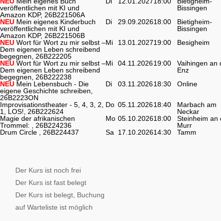
NEU
Mein eigenes Buch
Di
12.01.2027
18:00
Bietigheim-
veröffentlichen mit KI und
Bissingen
Amazon KDP, 26B221506A
NEU
Mein eigenes Kinderbuch
Di
29.09.2026
18:00
Bietigheim-
veröffentlichen mit KI und
Bissingen
Amazon KDP, 26B221506B
NEU
Wort für Wort zu mir selbst –
Mi
13.01.2027
19:00
Besigheim
Dem eigenen Leben schreibend
begegnen, 26B222205
NEU
Wort für Wort zu mir selbst –
Mi
04.11.2026
19:00
Vaihingen an 
Dem eigenen Leben schreibend
Enz
begegnen, 26B222238
NEU
Mein Lebensbuch - Die
Di
03.11.2026
18:30
Online
eigene Geschichte schreiben,
26B2223ON
Improvisationstheater - 5, 4, 3, 2,
Do
05.11.2026
18:40
Marbach am
1, LOS!, 26B222624
Neckar
Magie der afrikanischen
Mo
05.10.2026
18:00
Steinheim an 
Trommel: , 26B224236
Murr
Drum Circle , 26B224437
Sa
17.10.2026
14:30
Tamm
Der Kurs ist noch frei
Der Kurs ist fast belegt
Der Kurs ist belegt, Buchung
auf Warteliste ist möglich