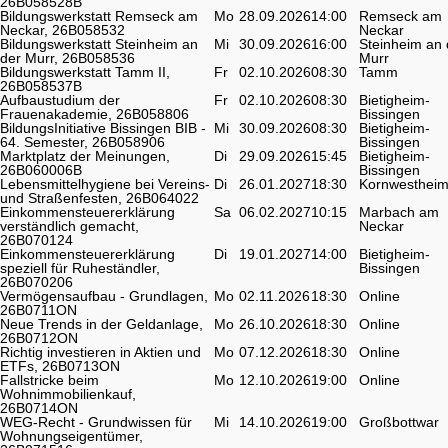
26B058528B
Bildungswerkstatt Remseck am
Mo
28.09.2026
14:00
Remseck am
Neckar, 26B058532
Neckar
Bildungswerkstatt Steinheim an
Mi
30.09.2026
16:00
Steinheim an 
der Murr, 26B058536
Murr
Bildungswerkstatt Tamm II,
Fr
02.10.2026
08:30
Tamm
26B058537B
Aufbaustudium der
Fr
02.10.2026
08:30
Bietigheim-
Frauenakademie, 26B058806
Bissingen
BildungsInitiative Bissingen BIB -
Mi
30.09.2026
08:30
Bietigheim-
64. Semester, 26B058906
Bissingen
Marktplatz der Meinungen,
Di
29.09.2026
15:45
Bietigheim-
26B060006B
Bissingen
Lebensmittelhygiene bei Vereins-
Di
26.01.2027
18:30
Kornwesthei
und Straßenfesten, 26B064022
Einkommensteuererklärung
Sa
06.02.2027
10:15
Marbach am
verständlich gemacht,
Neckar
26B070124
Einkommensteuererklärung
Di
19.01.2027
14:00
Bietigheim-
speziell für Ruheständler,
Bissingen
26B070206
Vermögensaufbau - Grundlagen,
Mo
02.11.2026
18:30
Online
26B0711ON
Neue Trends in der Geldanlage,
Mo
26.10.2026
18:30
Online
26B0712ON
Richtig investieren in Aktien und
Mo
07.12.2026
18:30
Online
ETFs, 26B0713ON
Fallstricke beim
Mo
12.10.2026
19:00
Online
Wohnimmobilienkauf,
26B0714ON
WEG-Recht - Grundwissen für
Mi
14.10.2026
19:00
Großbottwar
Wohnungseigentümer,