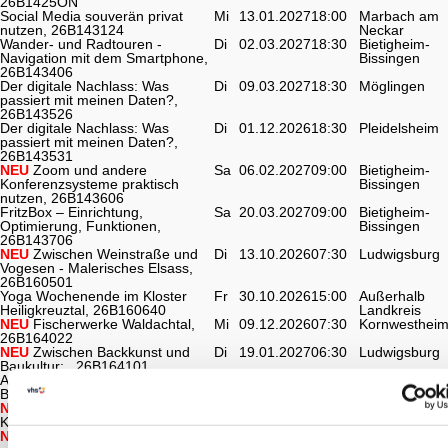
26B1425ON
Social Media souverän privat
Mi
13.01.2027
18:00
Marbach am
nutzen, 26B143124
Neckar
Wander- und Radtouren -
Di
02.03.2027
18:30
Bietigheim-
Navigation mit dem Smartphone,
Bissingen
26B143406
Der digitale Nachlass: Was
Di
09.03.2027
18:30
Möglingen
passiert mit meinen Daten?,
26B143526
Der digitale Nachlass: Was
Di
01.12.2026
18:30
Pleidelsheim
passiert mit meinen Daten?,
26B143531
NEU
Zoom und andere
Sa
06.02.2027
09:00
Bietigheim-
Konferenzsysteme praktisch
Bissingen
nutzen, 26B143606
FritzBox – Einrichtung,
Sa
20.03.2027
09:00
Bietigheim-
Optimierung, Funktionen,
Bissingen
26B143706
NEU
Zwischen Weinstraße und
Di
13.10.2026
07:30
Ludwigsburg
Vogesen - Malerisches Elsass,
26B160501
Yoga Wochenende im Kloster
Fr
30.10.2026
15:00
Außerhalb
Heiligkreuztal, 26B160640
Landkreis
NEU
Fischerwerke Waldachtal,
Mi
09.12.2026
07:30
Kornwesthei
26B164022
NEU
Zwischen Backkunst und
Di
19.01.2027
06:30
Ludwigsburg
Baukultur: , 26B164101
Amazon Logistik Frankenthal und
Mi
20.01.2027
08:00
Ludwigsburg
Bad Dürkheim, 26B164201B
NEU
KIT Campus Nord
Do
26.11.2026
07:30
Ludwigsburg
Karlsruhe, 26B165001
NEU
Safran trifft Fachwerk: Kultur
Mi
21.10.2026
07:15
Kornwesthei