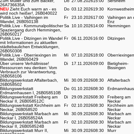
Zum Müller und zum Bäcker,
Do
27.08.2026
15:00
Sersheim
26A736635A
NEU
Zieht Euch warm an - es
Do
03.12.2026
19:30
Kornwesthei
wird noch heißer!, 26B040022
Politik.Live - Vaihingen im
Fr
23.10.2026
17:00
Vaihingen an 
Wandel, 26B050138
Enz
Politik.Live - Kommunalpolitischer
Sa
10.10.2026
14:00
Hemmingen
Spaziergang durch Hemmingen,
26B050217
Politik.Live - Ditzingen im Wandel
Fr
06.11.2026
16:00
Ditzingen
mit Informationen zu aktuellen
städtebaulichen Entwicklungen,
26B050308
Politik.Live - Oberriexingen im
Mi
07.10.2026
18:00
Oberriexinge
Wandel, 26B050429
Über unsere Verhältnisse!
Di
17.11.2026
09:00
Bietigheim-
Ressourcen neu denken: Vom
Bissingen
Verbrauch zur Verantwortung,
26B058106
Bildungswerkstatt Affalterbach,
Mi
30.09.2026
08:30
Affalterbach
26B058502
Bildungswerkstatt
Do
01.10.2026
08:30
Erdmannhaus
Erdmannhausen I, 26B058510B
Bildungswerkstatt Freiberg am
Di
29.09.2026
08:30
Freiberg am
Neckar II, 26B058512C
Neckar
Bildungswerkstatt Kirchheim am
Fr
02.10.2026
08:30
Kirchheim am
Neckar, 26B058520
Neckar
Bildungswerkstatt Marbach am
Mi
30.09.2026
08:30
Marbach am
Neckar I, 26B058524A
Neckar
Bildungswerkstatt Marbach am
Fr
02.10.2026
08:30
Marbach am
Neckar II, 26B058524B
Neckar
Bildungswerkstatt Murr II,
Mi
30.09.2026
08:30
Murr