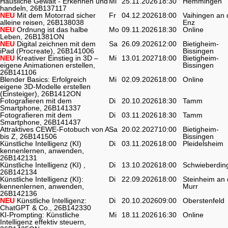
Häusliche Gewalt - Erkennen und
Mi
25.11.2026
18:30
Hemmingen
handeln, 26B137117
NEU
Mit dem Motorrad sicher
Fr
04.12.2026
18:00
Vaihingen an 
alleine reisen, 26B138038
Enz
NEU
Ordnung ist das halbe
Mo
09.11.2026
18:30
Online
Leben, 26B1381ON
NEU
Digital zeichnen mit dem
Sa
26.09.2026
12:00
Bietigheim-
iPad (Procreate), 26B141006
Bissingen
NEU
Kreativer Einstieg in 3D –
Mi
13.01.2027
18:00
Bietigheim-
eigene Animationen erstellen,
Bissingen
26B141106
Blender Basics: Erfolgreich
Mi
02.09.2026
18:00
Online
eigene 3D-Modelle erstellen
(Einsteiger), 26B1412ON
Fotografieren mit dem
Di
20.10.2026
18:30
Tamm
Smartphone, 26B141337
Fotografieren mit dem
Di
03.11.2026
18:30
Tamm
Smartphone, 26B141437
Attraktives CEWE-Fotobuch von A
Sa
20.02.2027
10:00
Bietigheim-
bis Z, 26B141506
Bissingen
Künstliche Intelligenz (KI)
Di
03.11.2026
18:00
Pleidelsheim
kennenlernen, anwenden,
26B142131
Künstliche Intelligenz (KI) ,
Di
13.10.2026
18:00
Schwieberdin
26B142134
Künstliche Intelligenz (KI):
Di
22.09.2026
18:00
Steinheim an 
kennenlernen, anwenden,
Murr
26B142136
NEU
Künstliche Intelligenz:
Di
20.10.2026
09:00
Oberstenfeld
ChatGPT & Co., 26B142330
KI-Prompting: Künstliche
Mi
18.11.2026
16:30
Online
Intelligenz effektiv steuern,