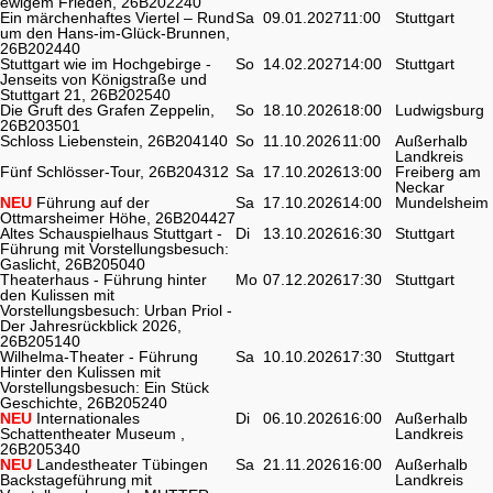
ewigem Frieden, 26B202240
Ein märchenhaftes Viertel – Rund
Sa
09.01.2027
11:00
Stuttgart
um den Hans-im-Glück-Brunnen,
26B202440
Stuttgart wie im Hochgebirge -
So
14.02.2027
14:00
Stuttgart
Jenseits von Königstraße und
Stuttgart 21, 26B202540
Die Gruft des Grafen Zeppelin,
So
18.10.2026
18:00
Ludwigsburg
26B203501
Schloss Liebenstein, 26B204140
So
11.10.2026
11:00
Außerhalb
Landkreis
Fünf Schlösser-Tour, 26B204312
Sa
17.10.2026
13:00
Freiberg am
Neckar
NEU
Führung auf der
Sa
17.10.2026
14:00
Mundelsheim
Ottmarsheimer Höhe, 26B204427
Altes Schauspielhaus Stuttgart -
Di
13.10.2026
16:30
Stuttgart
Führung mit Vorstellungsbesuch:
Gaslicht, 26B205040
Theaterhaus - Führung hinter
Mo
07.12.2026
17:30
Stuttgart
den Kulissen mit
Vorstellungsbesuch: Urban Priol -
Der Jahresrückblick 2026,
26B205140
Wilhelma-Theater - Führung
Sa
10.10.2026
17:30
Stuttgart
Hinter den Kulissen mit
Vorstellungsbesuch: Ein Stück
Geschichte, 26B205240
NEU
Internationales
Di
06.10.2026
16:00
Außerhalb
Schattentheater Museum ,
Landkreis
26B205340
NEU
Landestheater Tübingen
Sa
21.11.2026
16:00
Außerhalb
Backstageführung mit
Landkreis