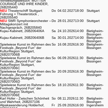
Vorstellungsbesuch: MUTTER
COURAGE UND IHRE KINDER,
26B205440
NEU
Theaterschiff Stuttgart:
Do
04.02.2027
18:00
Stuttgart
Führung + Theaterstück ,
26B205540
NEU
SWR Symphonieorchester –
Do
28.01.2027
13:00
Stuttgart
Mittagskonzert mit
Nachgespräch, 26B205840
Kujau-Kabinett, 26B206406A
Sa
24.10.2026
14:00
Bietigheim-
Bissingen
Kujau-Kabinett, 26B206406B
Sa
30.01.2027
14:00
Bietigheim-
Bissingen
Spielwiese Kunst im Rahmen des
So
16.08.2026
16:30
Bietigheim-
Festivals „Beyond Fun“ der
Bissingen
KulturRegion Stuttgart,
26B207006B
Spielwiese Kunst im Rahmen des
So
06.09.2026
11:30
Bietigheim-
Festivals „Beyond Fun“ der
Bissingen
KulturRegion Stuttgart,
26B207006C
Spielwiese Kunst im Rahmen des
So
20.09.2026
16:30
Bietigheim-
Festivals „Beyond Fun“ der
Bissingen
KulturRegion Stuttgart,
26B207006D
Spielwiese Kunst im Rahmen des
So
18.10.2026
11:30
Bietigheim-
Festivals „Beyond Fun“ der
Bissingen
KulturRegion Stuttgart,
26B207006E
Karl Hofer - Zwischen Schönheit
So
08.11.2026
11:30
Bietigheim-
und Wahrheit, 26B207106
Bissingen
Alpakawanderung Holderhof,
Fr
25.09.2026
16:00
Ingersheim