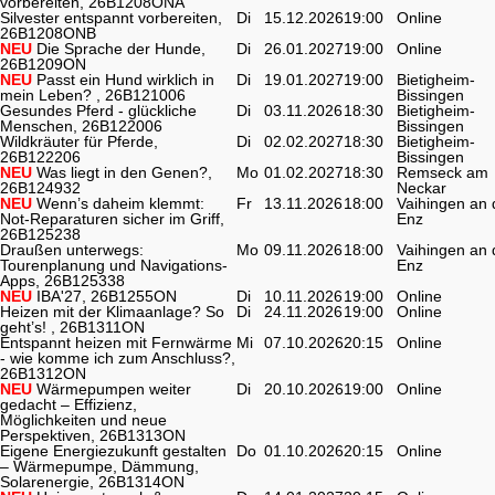
vorbereiten, 26B1208ONA
Silvester entspannt vorbereiten,
Di
15.12.2026
19:00
Online
26B1208ONB
NEU
Die Sprache der Hunde,
Di
26.01.2027
19:00
Online
26B1209ON
NEU
Passt ein Hund wirklich in
Di
19.01.2027
19:00
Bietigheim-
mein Leben? , 26B121006
Bissingen
Gesundes Pferd - glückliche
Di
03.11.2026
18:30
Bietigheim-
Menschen, 26B122006
Bissingen
Wildkräuter für Pferde,
Di
02.02.2027
18:30
Bietigheim-
26B122206
Bissingen
NEU
Was liegt in den Genen?,
Mo
01.02.2027
18:30
Remseck am
26B124932
Neckar
NEU
Wenn’s daheim klemmt:
Fr
13.11.2026
18:00
Vaihingen an 
Not-Reparaturen sicher im Griff,
Enz
26B125238
Draußen unterwegs:
Mo
09.11.2026
18:00
Vaihingen an 
Tourenplanung und Navigations-
Enz
Apps, 26B125338
NEU
IBA'27, 26B1255ON
Di
10.11.2026
19:00
Online
Heizen mit der Klimaanlage? So
Di
24.11.2026
19:00
Online
geht’s! , 26B1311ON
Entspannt heizen mit Fernwärme
Mi
07.10.2026
20:15
Online
- wie komme ich zum Anschluss?,
26B1312ON
NEU
Wärmepumpen weiter
Di
20.10.2026
19:00
Online
gedacht – Effizienz,
Möglichkeiten und neue
Perspektiven, 26B1313ON
Eigene Energiezukunft gestalten
Do
01.10.2026
20:15
Online
– Wärmepumpe, Dämmung,
Solarenergie, 26B1314ON