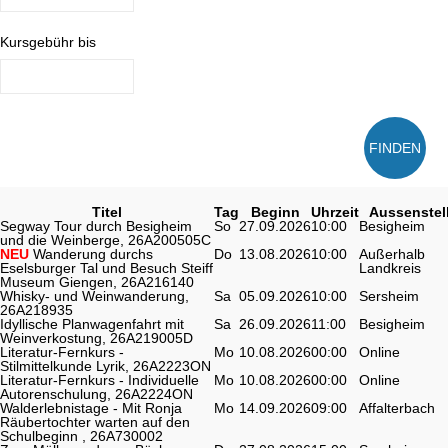
Kursgebühr bis
FINDEN
Titel
Tag
Beginn
Uhrzeit
Aussenstel
Segway Tour durch Besigheim
So
27.09.2026
10:00
Besigheim
und die Weinberge, 26A200505C
NEU
Wanderung durchs
Do
13.08.2026
10:00
Außerhalb
Eselsburger Tal und Besuch Steiff
Landkreis
Museum Giengen, 26A216140
Whisky- und Weinwanderung,
Sa
05.09.2026
10:00
Sersheim
26A218935
Idyllische Planwagenfahrt mit
Sa
26.09.2026
11:00
Besigheim
Weinverkostung, 26A219005D
Literatur-Fernkurs -
Mo
10.08.2026
00:00
Online
Stilmittelkunde Lyrik, 26A2223ON
Literatur-Fernkurs - Individuelle
Mo
10.08.2026
00:00
Online
Autorenschulung, 26A2224ON
Walderlebnistage - Mit Ronja
Mo
14.09.2026
09:00
Affalterbach
Räubertochter warten auf den
Schulbeginn , 26A730002