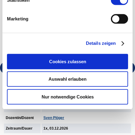
KURSORT
Marketing
Kornwestheim, Das K
Stuttgarter Straße 65
70806 Kornwestheim
Details zeigen
zur Anfahrtsbeschreibung
Cookies zulassen
Kurs in den Warenkorb legen
Auswahl erlauben
Beginn 03.12.2026, 19:30 - 21:30 Uhr
Nur notwendige Cookies
Kursnummer
26B040022
Dozentin/Dozent
Sven Plöger
Zeitraum/Dauer
1x, 03.12.2026