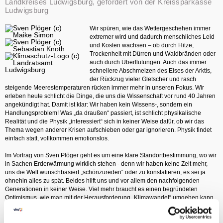
Landkreises Ludwigsburg, gefördert von der Kreissparkasse
Ludwigsburg
Wir spüren, wie das Wettergeschehen immer
extremer wird und dadurch menschliches Leid
und Kosten wachsen – ob durch Hitze,
Trockenheit mit Dürren und Waldbränden oder
auch durch Überflutungen. Auch das immer
schnellere Abschmelzen des Eises der Arktis,
der Rückzug vieler Gletscher und rasch
steigende Meerestemperaturen rücken immer mehr in unseren Fokus. Wir
erleben heute schlicht die Dinge, die uns die Wissenschaft vor rund 40 Jahren
angekündigt hat. Damit ist klar: Wir haben kein Wissens-, sondern ein
Handlungsproblem! Was „da draußen“ passiert, ist schlicht physikalische
Realität und die Physik „interessiert“ sich in keiner Weise dafür, ob wir das
Thema wegen anderer Krisen aufschieben oder gar ignorieren. Physik findet
einfach statt, vollkommen emotionslos.
Im Vortrag von Sven Plöger geht es um eine klare Standortbestimmung, wo wir
in Sachen Erderwärmung wirklich stehen - denn wir haben keine Zeit mehr,
uns die Welt wunschbasiert „schönzureden“ oder zu konstatieren, es sei ja
ohnehin alles zu spät. Beides hilft uns und vor allem den nachfolgenden
Generationen in keiner Weise. Viel mehr braucht es einen begründeten
Optimismus, wie man mit der Herausforderung „Klimawandel“ umgehen kann.
Der zweite Vortragsteil befasst sich daher mit einem Blick auf Möglichkeiten,
die wir durchaus noch haben.