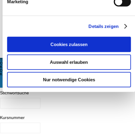
Marketing
junge vhs
Tanz
Details zeigen
Paartanz
Cookies zulassen
Einzeltänze
TITEL
Auswahl erlauben
ORT
KURSZEITRAUM
DOZENT
KURSGEBÜHR
Nur notwendige Cookies
KURSE MIT FREIEN PLÄTZEN
Stichwortsuche
Kursnummer