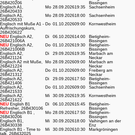
26B420206
Bissingen
Englisch A1,
Mo
28.09.2026
19:35
Sachsenheim
26B420433
Englisch A1,
Mo
28.09.2026
18:00
Sachsenheim
26B420533
Englisch mit Muße A1 -
Do
01.10.2026
09:00
Kornwestheim
Auffrischungskurs,
26B420622
NEU
Englisch A2,
Di
06.10.2026
14:00
Bietigheim-
26B421006A
Bissingen
NEU
Englisch A2,
Do
01.10.2026
19:30
Bietigheim-
26B421006B
Bissingen
Englisch A2,
Di
29.09.2026
19:35
Marbach am
26B421124
Neckar
Englisch A2 mit Muße,
Mo
28.09.2026
09:00
Marbach am
26B421224
Neckar
Englisch A2,
Do
01.10.2026
09:00
Freiberg am
26B421312
Neckar
Englisch A2,
Di
29.09.2026
17:50
Bietigheim-
26B421406
Bissingen
Englisch A2,
Do
01.10.2026
09:00
Sachsenheim
26B421533
Englisch A2,
Mi
30.09.2026
19:35
Kornwestheim
26B421622
NEU
English B1
Di
06.10.2026
15:45
Bietigheim-
Refresher, 26B430106
Bissingen
NEU
Englisch B1 ,
Mo
28.09.2026
17:50
Bietigheim-
26B430206
Bissingen
Englisch B1,
Mi
30.09.2026
18:00
Vaihingen an der
26B430338
Enz
Englisch B1 - Time to
Mi
30.09.2026
10:30
Markgröningen
talk, 26B432025