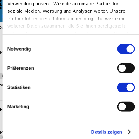
KURSZEITRAUM
Verwendung unserer Website an unsere Partner für
DOZENT
KURSGEBÜHR
soziale Medien, Werbung und Analysen weiter. Unsere
KURSE MIT FREIEN PLÄTZEN
Partner führen diese Informationen möglicherweise mit
weiteren Daten zusammen, die Sie ihnen bereitgestellt
Stichwortsuche
haben oder die sie im Rahmen Ihrer Nutzung der Dienste
gesammelt haben.
Einwilligungsauswahl
Notwendig
Kursnummer
Präferenzen
von
Statistiken
Marketing
bis
Details zeigen
Mo.
Di.
Mi.
Do.
Fr.
Sa.
So.