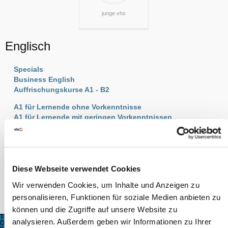
junge vhs
Englisch
Specials
Business English
Auffrischungskurse A1 - B2
A1 für Lernende ohne Vorkenntnisse
A1 für Lernende mit geringen Vorkenntnissen
A2 Standardkurse
B1 Standardkurse
B1 Easy Conversation
B1 Conversation
Diese Webseite verwendet Cookies
B2 Standardkurse
Wir verwenden Cookies, um Inhalte und Anzeigen zu
B2 Conversation
personalisieren, Funktionen für soziale Medien anbieten zu
C1 Conversation
können und die Zugriffe auf unsere Website zu
TITEL
analysieren. Außerdem geben wir Informationen zu Ihrer
ORT