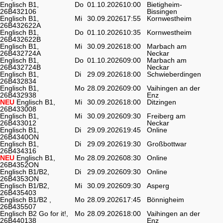
Englisch B1,
Do
01.10.2026
10:00
Bietigheim-
26B432106
Bissingen
Englisch B1,
Mi
30.09.2026
17:55
Kornwestheim
26B432622A
Englisch B1,
Do
01.10.2026
10:35
Kornwestheim
26B432622B
Englisch B1,
Mi
30.09.2026
18:00
Marbach am
26B432724A
Neckar
Englisch B1,
Do
01.10.2026
09:00
Marbach am
26B432724B
Neckar
Englisch B1,
Di
29.09.2026
18:00
Schwieberdingen
26B432834
Englisch B1,
Mo
28.09.2026
09:00
Vaihingen an der
26B432938
Enz
NEU
Englisch B1,
Mi
30.09.2026
18:00
Ditzingen
26B433008
Englisch B1,
Mi
30.09.2026
09:30
Freiberg am
26B433012
Neckar
Englisch B1,
Di
29.09.2026
19:45
Online
26B4340ON
Englisch B1,
Di
29.09.2026
19:30
Großbottwar
26B434316
NEU
Englisch B1,
Mo
28.09.2026
08:30
Online
26B4352ON
Englisch B1/B2,
Di
29.09.2026
09:30
Online
26B4353ON
Englisch B1/B2,
Mi
30.09.2026
09:30
Asperg
26B435403
Englisch B1/B2 ,
Mo
28.09.2026
17:45
Bönnigheim
26B435507
Englisch B2 Go for it!,
Mo
28.09.2026
18:00
Vaihingen an der
26B440138
Enz