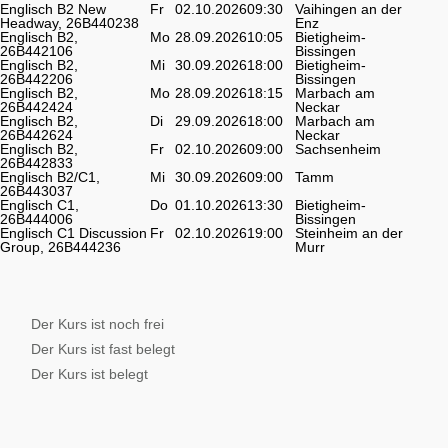
Englisch B2 New
Fr
02.10.2026
09:30
Vaihingen an der
Headway, 26B440238
Enz
Englisch B2,
Mo
28.09.2026
10:05
Bietigheim-
26B442106
Bissingen
Englisch B2,
Mi
30.09.2026
18:00
Bietigheim-
26B442206
Bissingen
Englisch B2,
Mo
28.09.2026
18:15
Marbach am
26B442424
Neckar
Englisch B2,
Di
29.09.2026
18:00
Marbach am
26B442624
Neckar
Englisch B2,
Fr
02.10.2026
09:00
Sachsenheim
26B442833
Englisch B2/C1,
Mi
30.09.2026
09:00
Tamm
26B443037
Englisch C1,
Do
01.10.2026
13:30
Bietigheim-
26B444006
Bissingen
Englisch C1 Discussion
Fr
02.10.2026
19:00
Steinheim an der
Group, 26B444236
Murr
Der Kurs ist noch frei
Der Kurs ist fast belegt
Der Kurs ist belegt