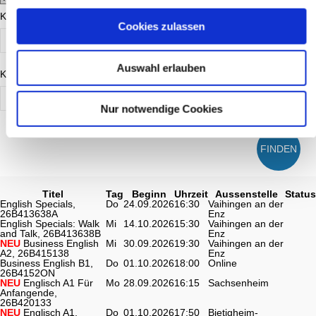
Kursgebühr ab
Cookies zulassen
Auswahl erlauben
Kursgebühr bis
Nur notwendige Cookies
FINDEN
Titel
Tag
Beginn
Uhrzeit
Aussenstelle
Status
English Specials,
Do
24.09.2026
16:30
Vaihingen an der
26B413638A
Enz
English Specials: Walk
Mi
14.10.2026
15:30
Vaihingen an der
and Talk, 26B413638B
Enz
NEU
Business English
Mi
30.09.2026
19:30
Vaihingen an der
A2, 26B415138
Enz
Business English B1,
Do
01.10.2026
18:00
Online
26B4152ON
NEU
Englisch A1 Für
Mo
28.09.2026
16:15
Sachsenheim
Anfangende,
26B420133
NEU
Englisch A1,
Do
01.10.2026
17:50
Bietigheim-