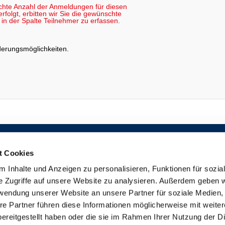
chte Anzahl der Anmeldungen für diesen
folgt, erbitten wir Sie die gewünschte
in der Spalte Teilnehmer zu erfassen.
rderungsmöglichkeiten
.
TEILNEHMERBEREICH
ALLGEMEINE BEDINGUNGEN
DOZENTEN-INFORMATIONS-SYSTEM (DIS)
DATENSCHUTZERKLÄRUNG
t Cookies
VERTRETER-INFORMATIONS-SYSTEM
IMPRESSUM
(VIS)
DISCLAIMER
 Inhalte und Anzeigen zu personalisieren, Funktionen für sozia
KONTAKT
e Zugriffe auf unsere Website zu analysieren. Außerdem geben w
BARRIEREFREIHEITSERKLÄRUNG
rwendung unserer Website an unsere Partner für soziale Medien
re Partner führen diese Informationen möglicherweise mit weite
ereitgestellt haben oder die sie im Rahmen Ihrer Nutzung der D