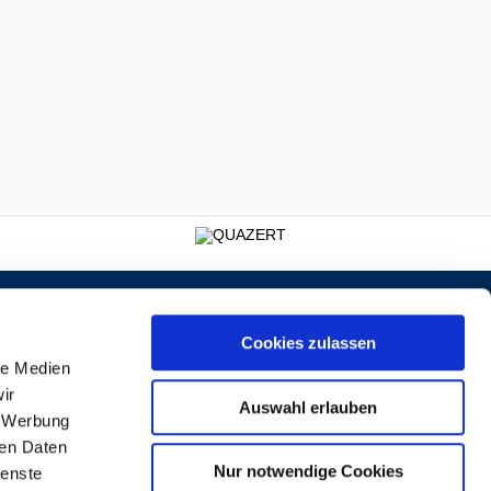
Schiller-Volkshochschule
Kreis Ludwigsburg
Hindenburgstraße 46
Cookies zulassen
71638 Ludwigsburg
le Medien
E-Mail:
info@schiller-vhs.de
Telefon: 07141 144-2666
ir
Telefax: 07141 144-59711
Auswahl erlauben
, Werbung
ren Daten
Nur notwendige Cookies
ienste