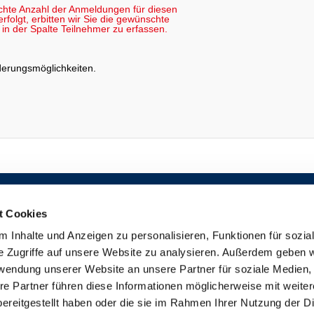
chte Anzahl der Anmeldungen für diesen
folgt, erbitten wir Sie die gewünschte
in der Spalte Teilnehmer zu erfassen.
rderungsmöglichkeiten
.
TEILNEHMERBEREICH
ALLGEMEINE BEDINGUNGEN
DOZENTEN-INFORMATIONS-SYSTEM (DIS)
DATENSCHUTZERKLÄRUNG
t Cookies
VERTRETER-INFORMATIONS-SYSTEM
IMPRESSUM
(VIS)
DISCLAIMER
 Inhalte und Anzeigen zu personalisieren, Funktionen für sozia
KONTAKT
e Zugriffe auf unsere Website zu analysieren. Außerdem geben w
BARRIEREFREIHEITSERKLÄRUNG
rwendung unserer Website an unsere Partner für soziale Medien
re Partner führen diese Informationen möglicherweise mit weite
ereitgestellt haben oder die sie im Rahmen Ihrer Nutzung der D