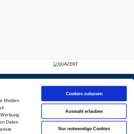
Schiller-Volkshochschule
Kreis Ludwigsburg
Hindenburgstraße 46
Cookies zulassen
71638 Ludwigsburg
le Medien
E-Mail:
info@schiller-vhs.de
Telefon: 07141 144-2666
ir
Telefax: 07141 144-59711
Auswahl erlauben
, Werbung
ren Daten
Nur notwendige Cookies
ienste