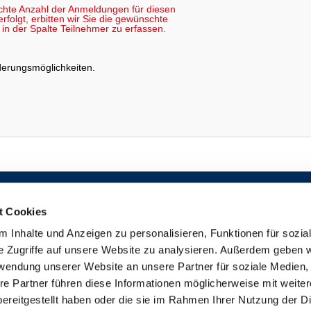
chte Anzahl der Anmeldungen für diesen
folgt, erbitten wir Sie die gewünschte
in der Spalte Teilnehmer zu erfassen.
rderungsmöglichkeiten
.
TEILNEHMERBEREICH
ALLGEMEINE BEDINGUNGEN
DOZENTEN-INFORMATIONS-SYSTEM (DIS)
DATENSCHUTZERKLÄRUNG
t Cookies
VERTRETER-INFORMATIONS-SYSTEM
IMPRESSUM
(VIS)
DISCLAIMER
 Inhalte und Anzeigen zu personalisieren, Funktionen für sozia
KONTAKT
e Zugriffe auf unsere Website zu analysieren. Außerdem geben w
BARRIEREFREIHEITSERKLÄRUNG
rwendung unserer Website an unsere Partner für soziale Medien
re Partner führen diese Informationen möglicherweise mit weite
ereitgestellt haben oder die sie im Rahmen Ihrer Nutzung der D