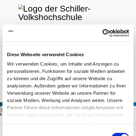
Diese Webseite verwendet Cookies
FINDEN
LOGIN
0
Wir verwenden Cookies, um Inhalte und Anzeigen zu
personalisieren, Funktionen für soziale Medien anbieten
zu können und die Zugriffe auf unsere Website zu
Hilfe & Kontakt
analysieren. Außerdem geben wir Informationen zu Ihrer
Startseite
Kursangebot
Kursleiter
Verwendung unserer Website an unsere Partner für
soziale Medien, Werbung und Analysen weiter. Unsere
DOZENT
Partner führen diese Informationen möglicherweise mit
Hier
können Sie alle Kurse eines bestimmten Dozenten einsehen.
weiteren Daten zusammen, die Sie ihnen bereitgestellt
haben oder die sie im Rahmen Ihrer Nutzung der Dienste
FINDEN
gesammelt haben.
Einwilligungsauswahl