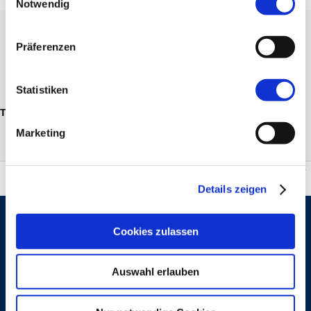
Notwendig
Alexander Wolpert
Präferenzen
Statistiken
Titel
Tag
Beginn
Uhrzeit
Aussenstelle
Status
Marketing
Details zeigen
STARTSEITE
TEILNEHMERBEREICH
KURSANGEBOT
DOZENTEN-INFORMATIONS-SYSTEM
Cookies zulassen
SEMESTERKALENDER
(DIS)
VERTRETER-INFORMATIONS-SYSTEM
VERTRAG WIDERRUFEN
(VIS)
Auswahl erlauben
Schiller-Volkshochschule
ALLGEMEINE BEDINGUNGEN