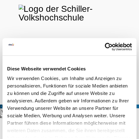
FINDEN
LOGIN
0
Diese Webseite verwendet Cookies
Wir verwenden Cookies, um Inhalte und Anzeigen zu
Hilfe & Kontakt
personalisieren, Funktionen für soziale Medien anbieten
zu können und die Zugriffe auf unsere Website zu
Startseite
Kursangebot
Kursleiter
analysieren. Außerdem geben wir Informationen zu Ihrer
DOZENT
Verwendung unserer Website an unsere Partner für
Hier
soziale Medien, Werbung und Analysen weiter. Unsere
können Sie alle Kurse eines bestimmten Dozenten einsehen.
Partner führen diese Informationen möglicherweise mit
weiteren Daten zusammen, die Sie ihnen bereitgestellt
FINDEN
haben oder die sie im Rahmen Ihrer Nutzung der Dienste