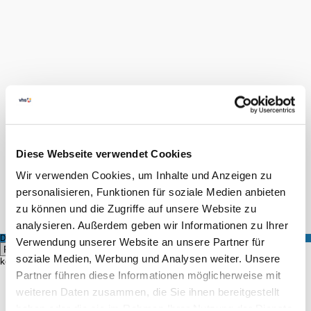
FINDEN
LOGIN
0
Diese Webseite verwendet Cookies
Wir verwenden Cookies, um Inhalte und Anzeigen zu
Hilfe & Kontakt
personalisieren, Funktionen für soziale Medien anbieten
zu können und die Zugriffe auf unsere Website zu
Startseite
Kursangebot
Kursleiter
analysieren. Außerdem geben wir Informationen zu Ihrer
DOZENT
Verwendung unserer Website an unsere Partner für
Hier
soziale Medien, Werbung und Analysen weiter. Unsere
können Sie alle Kurse eines bestimmten Dozenten einsehen.
Partner führen diese Informationen möglicherweise mit
weiteren Daten zusammen, die Sie ihnen bereitgestellt
FINDEN
haben oder die sie im Rahmen Ihrer Nutzung der Dienste