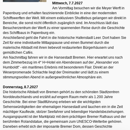
Mittwoch, 7.7.2027
Am Vormittag besuchen wir die Meyer Werft in
Papenburg und erhalten faszinierende Einblicke in eine der modernsten
Schiffswerften der Welt. Mit einem exklusiven Shuttlebus gelangen wir direkt in
Bereiche, die sonst nicht öffentlich zugänglich sind. Im Anschluss lädt das
Besucherzentrum der Werft zu einer spannenden Reise durch die Geschichte
des Schiffbaus in Papenburg ein.
Anschließend geht die Fahrt in die historische Hafenstadt Leer. Dort haben Sie
Zeit für eine individuelle Mittagspause und einen Bummel durch die
malerische Altstadt mit ihren liebevoll restaurierten Bürgerhäusern und
gemütlichen Cafés.
Am Nachmittag fahren wir in die Hansestadt Bremen. Hier erwartet uns nach
dem Zimmerbezug im 4* H+Hotel ein Abendessen auf der „Alexander von
Humboldt“ - ein maritimes Erlebnis mit besonderem Flair. Direkt an der
Weserpromenade Schlachte liegt der Dreimaster und lädt zu einem
stimmungsvollen Abend in außergewöhnlicher Atmosphäre ein.
Donnerstag, 8.7.2027
Die historische Altstadt von Bremen gehört zu den schönsten Stadtzentren
Norddeutschlands und erzählt auf engem Raum mehr als 1.200 Jahre
Geschichte. Bei einer Stadtführung erleben wir die wichtigsten
Sehenswürdigkeiten der ehemaligen Hansestadt und tauchen ein in die Zeit
mächtiger Kaufleute, stolzer Seefahrer und lebendiger Handelsbeziehungen.
Ausgangspunkt ist der Marktplatz mit dem prächtigen Bremer Rathaus und der
berühmten Rolandstatue, die gemeinsam zum UNESCO-Welterbe gehören.
Daneben erhebt sich der imposante Bremer Dom, dessen Geschichte