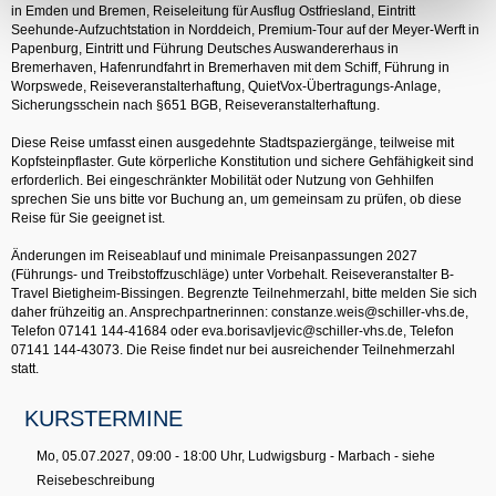
in Emden und Bremen, Reiseleitung für Ausflug Ostfriesland, Eintritt
Seehunde-Aufzuchtstation in Norddeich, Premium-Tour auf der Meyer-Werft in
Papenburg, Eintritt und Führung Deutsches Auswandererhaus in
Bremerhaven, Hafenrundfahrt in Bremerhaven mit dem Schiff, Führung in
Worpswede, Reiseveranstalterhaftung, QuietVox-Übertragungs-Anlage,
Sicherungsschein nach §651 BGB, Reiseveranstalterhaftung.
Diese Reise umfasst einen ausgedehnte Stadtspaziergänge, teilweise mit
Kopfsteinpflaster. Gute körperliche Konstitution und sichere Gehfähigkeit sind
erforderlich. Bei eingeschränkter Mobilität oder Nutzung von Gehhilfen
sprechen Sie uns bitte vor Buchung an, um gemeinsam zu prüfen, ob diese
Reise für Sie geeignet ist.
Änderungen im Reiseablauf und minimale Preisanpassungen 2027
(Führungs- und Treibstoffzuschläge) unter Vorbehalt. Reiseveranstalter B-
Travel Bietigheim-Bissingen. Begrenzte Teilnehmerzahl, bitte melden Sie sich
daher frühzeitig an. Ansprechpartnerinnen: constanze.weis@schiller-vhs.de,
Telefon 07141 144-41684 oder eva.borisavljevic@schiller-vhs.de, Telefon
07141 144-43073. Die Reise findet nur bei ausreichender Teilnehmerzahl
statt.
KURSTERMINE
Mo, 05.07.2027, 09:00 - 18:00 Uhr, Ludwigsburg - Marbach - siehe
Reisebeschreibung