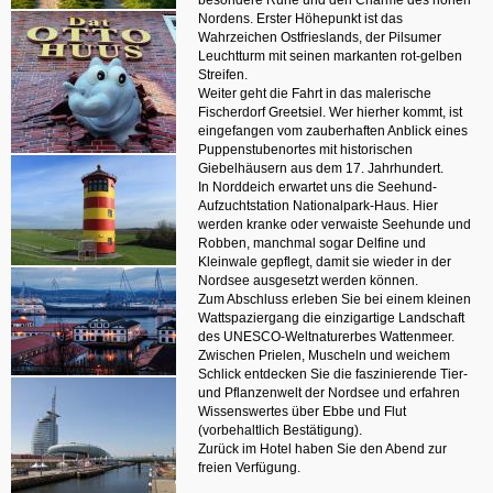
besondere Ruhe und den Charme des hohen
Nordens. Erster Höhepunkt ist das
Wahrzeichen Ostfrieslands, der Pilsumer
Leuchtturm mit seinen markanten rot-gelben
Streifen.
Weiter geht die Fahrt in das malerische
Fischerdorf Greetsiel. Wer hierher kommt, ist
eingefangen vom zauberhaften Anblick eines
Puppenstubenortes mit historischen
Giebelhäusern aus dem 17. Jahrhundert.
In Norddeich erwartet uns die Seehund-
Aufzuchtstation Nationalpark-Haus. Hier
werden kranke oder verwaiste Seehunde und
Robben, manchmal sogar Delfine und
Kleinwale gepflegt, damit sie wieder in der
Nordsee ausgesetzt werden können.
Zum Abschluss erleben Sie bei einem kleinen
Wattspaziergang die einzigartige Landschaft
des UNESCO-Weltnaturerbes Wattenmeer.
Zwischen Prielen, Muscheln und weichem
Schlick entdecken Sie die faszinierende Tier-
und Pflanzenwelt der Nordsee und erfahren
Wissenswertes über Ebbe und Flut
(vorbehaltlich Bestätigung).
Zurück im Hotel haben Sie den Abend zur
freien Verfügung.