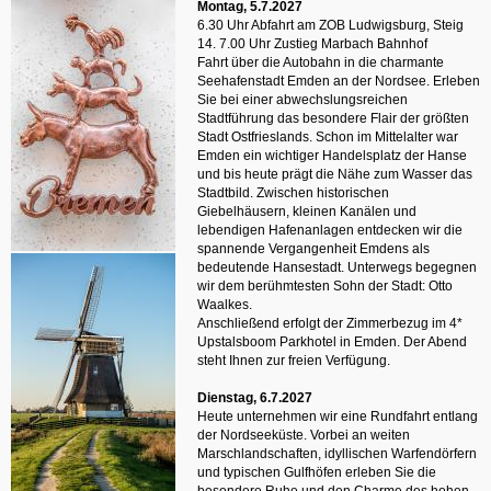
Montag, 5.7.2027
6.30 Uhr Abfahrt am ZOB Ludwigsburg, Steig
14. 7.00 Uhr Zustieg Marbach Bahnhof
Fahrt über die Autobahn in die charmante
Seehafenstadt Emden an der Nordsee. Erleben
Sie bei einer abwechslungsreichen
Stadtführung das besondere Flair der größten
Stadt Ostfrieslands. Schon im Mittelalter war
Emden ein wichtiger Handelsplatz der Hanse
und bis heute prägt die Nähe zum Wasser das
Stadtbild. Zwischen historischen
Giebelhäusern, kleinen Kanälen und
lebendigen Hafenanlagen entdecken wir die
spannende Vergangenheit Emdens als
bedeutende Hansestadt. Unterwegs begegnen
wir dem berühmtesten Sohn der Stadt: Otto
Waalkes.
Anschließend erfolgt der Zimmerbezug im 4*
Upstalsboom Parkhotel in Emden. Der Abend
steht Ihnen zur freien Verfügung.
Dienstag, 6.7.2027
Heute unternehmen wir eine Rundfahrt entlang
der Nordseeküste. Vorbei an weiten
Marschlandschaften, idyllischen Warfendörfern
und typischen Gulfhöfen erleben Sie die