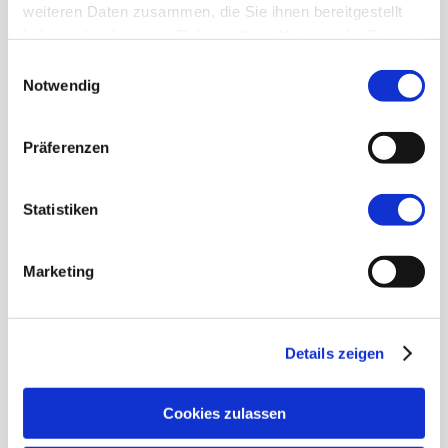
weiteren Daten zusammen, die Sie ihnen bereitgestellt
haben oder die sie im Rahmen Ihrer Nutzung der Dienste
gesammelt haben.
Einwilligungsauswahl
Notwendig
Parallel zur aktuellen Ausstellung finden Sie hier den Katalog mit
einer Übersicht aller ausgestellten Kunstwerke.
Präferenzen
Statistiken
Marketing
Jahresprogramm 2026 der Ausstellungen KUNST IM
KREISHAUS.
Details zeigen
Cookies zulassen