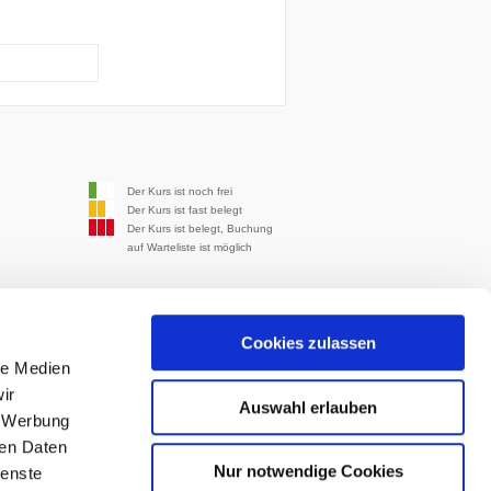
Der Kurs ist noch frei
Der Kurs ist fast belegt
Der Kurs ist belegt, Buchung
auf Warteliste ist möglich
Cookies zulassen
le Medien
ir
Auswahl erlauben
Schiller-Volkshochschule
, Werbung
Kreis Ludwigsburg
Hindenburgstraße 46
ren Daten
71638 Ludwigsburg
Nur notwendige Cookies
ienste
E-Mail:
info@schiller-vhs.de