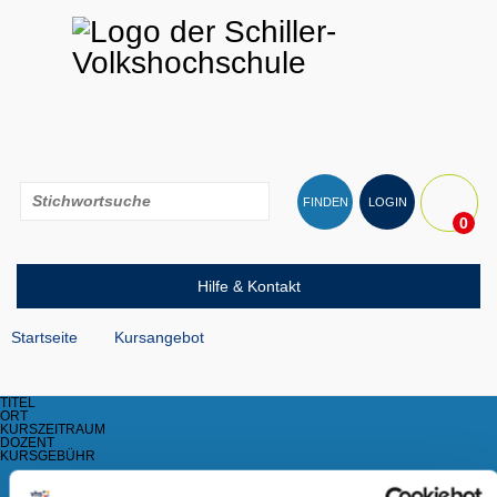
FINDEN
LOGIN
0
Hilfe & Kontakt
Startseite
Kursangebot
TITEL
ORT
KURSZEITRAUM
DOZENT
KURSGEBÜHR
KURSE MIT FREIEN PLÄTZEN