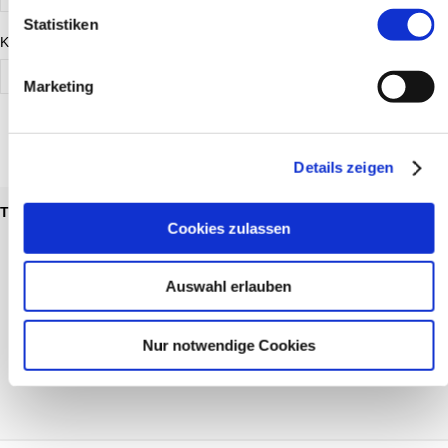
Statistiken
Kursgebühr bis
Marketing
FINDEN
Details zeigen
Titel
Tag
Beginn
Uhrzeit
Aussenstelle
Status
Cookies zulassen
Auswahl erlauben
Der Kurs ist noch frei
Der Kurs ist fast belegt
Der Kurs ist belegt, Buchung
Nur notwendige Cookies
auf Warteliste ist möglich