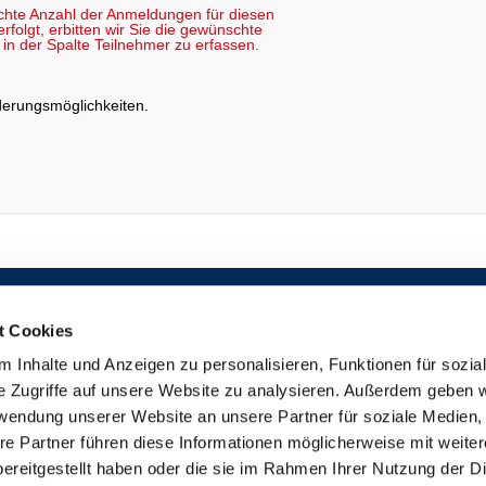
chte Anzahl der Anmeldungen für diesen
folgt, erbitten wir Sie die gewünschte
in der Spalte Teilnehmer zu erfassen.
rderungsmöglichkeiten
.
TEILNEHMERBEREICH
ALLGEMEINE BEDINGUNGEN
DOZENTEN-INFORMATIONS-SYSTEM (DIS)
DATENSCHUTZERKLÄRUNG
t Cookies
VERTRETER-INFORMATIONS-SYSTEM
IMPRESSUM
(VIS)
DISCLAIMER
 Inhalte und Anzeigen zu personalisieren, Funktionen für sozia
KONTAKT
e Zugriffe auf unsere Website zu analysieren. Außerdem geben w
BARRIEREFREIHEITSERKLÄRUNG
rwendung unserer Website an unsere Partner für soziale Medien
re Partner führen diese Informationen möglicherweise mit weite
ereitgestellt haben oder die sie im Rahmen Ihrer Nutzung der D