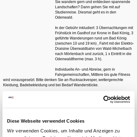
Sie wandern gern und entdecken spannende
Landschaften? Dann gehen Sie mit auf
Studienreise. Diesmal geht es in den
Odenwald.
In der Gebühr inkludiert: 3 Übernachtungen mit
Frühstück im Gasthof zur Krone in Bad König, 3
geführte Wanderungen rund um Bad König
(zwischen 10 und 19 km) , Fahrt mit der Elektro-
Draisine Überwaldbahn von Wald-Michelbach
nach Mörlenbach und zurück, 1 x Eintritt in die
Odenwaldtherme (max. 3 h).
Individuelle An- und Abreise, gern in
Fahrgemeinschaften, Mittlere bis gute Fitness
wird vorausgesetzt. Bitte denken Sie an Rucksackvesper, wettergerechte
Kleidung, Badebekleidung und bei Bedarf Wanderstöcke.
Reisepreis pro Person im DZ € 332
Reisepreis pro Person im EZ € 365
Reisepreis pro Person im DZ zur Einzelnutzung: 419 €
Achtung: Begrenzte Zimmeranzahl.
Die Studienreise findet nur bei ausreichender Teilnehmerzahl statt. Sie wird
Diese Webseite verwendet Cookies
durch die vhs durchgeführt.
Wir verwenden Cookies, um Inhalte und Anzeigen zu
Bei einer Stornierung vor 28. Februar 2027 wird eine Gebühr in Höhe von €