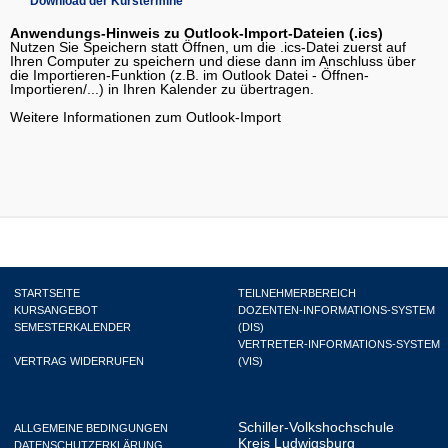
Download der Kurstermine
Anwendungs-Hinweis zu Outlook-Import-Dateien (.ics)
Nutzen Sie Speichern statt Öffnen, um die .ics-Datei zuerst auf
Ihren Computer zu speichern und diese dann im Anschluss über
die Importieren-Funktion (z.B. im Outlook Datei - Öffnen-
Importieren/...) in Ihren Kalender zu übertragen.
Weitere Informationen zum Outlook-Import
STARTSEITE
TEILNEHMERBEREICH
KURSANGEBOT
DOZENTEN-INFORMATIONS-SYSTEM
SEMESTERKALENDER
(DIS)
VERTRETER-INFORMATIONS-SYSTEM
VERTRAG WIDERRUFEN
(VIS)
Schiller-Volkshochschule
ALLGEMEINE BEDINGUNGEN
Kreis Ludwigsburg
DATENSCHUTZERKLÄRUNG