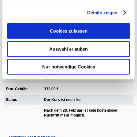
Details zeigen
Beginn 24.05.2027, 08:00 - 18:00 Uhr
Cookies zulassen
Kursnummer
27A160540
Dozentin/Dozent
Constanze Weis
Auswahl erlauben
Zeitraum/Dauer
4x, 24.05.2027
Nur notwendige Cookies
Ort
Bad König
Gebühr
365,00 €
Erm. Gebühr
332,00 €
Status
Der Kurs ist noch frei
Nach dem 28. Februar ist kein kostenloser
Rücktritt mehr möglich.