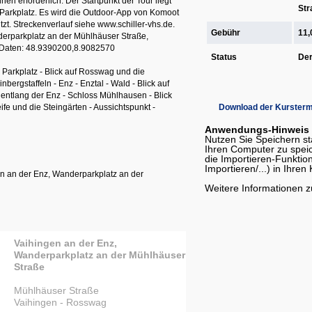
n erforderlich. Der Startpunkt der Tour liegt
Str
 Parkplatz. Es wird die Outdoor-App von Komoot
tzt. Streckenverlauf siehe www.schiller-vhs.de.
Gebühr
11,
derparkplatz an der Mühlhäuser Straße,
Daten: 48.9390200,8.9082570
Status
Der
 Parkplatz - Blick auf Rosswag und die
bergstaffeln - Enz - Enztal - Wald - Blick auf
ntlang der Enz - Schloss Mühlhausen - Blick
ife und die Steingärten - Aussichtspunkt -
Download der Kursterm
Anwendungs-Hinweis zu
Nutzen Sie Speichern sta
Ihren Computer zu spei
die Importieren-Funktion
Importieren/...) in Ihre
en an der Enz, Wanderparkplatz an der
Weitere Informationen 
Vaihingen an der Enz,
Wanderparkplatz an der Mühlhäuser
Straße
Mühlhäuser Straße
Vaihingen - Rosswag