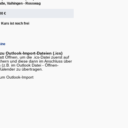
aße, Vaihingen - Rosswag
00 €
 Kurs ist noch frei
ine
 Outlook-Import-Dateien (.ics)
tt Öffnen, um die .ics-Datei zuerst auf
chern und diese dann im Anschluss über
 (z.B. im Outlook Datei - Öffnen-
n Kalender zu übertragen.
zum Outlook-Import