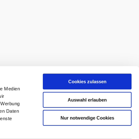
Cookies zulassen
le Medien
ir
Auswahl erlauben
, Werbung
ren Daten
Nur notwendige Cookies
ienste
Schiller-Volkshochschule
Kreis Ludwigsburg
Hindenburgstraße 46
71638 Ludwigsburg