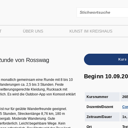
T
ÜBER UNS
KUNST IM KREISHAUS
Runde von Rosswag
Kurs 
Beginn 10.09.20
 monatlich gemeinsam eine Runde mit 8 bis 10
anderungen ca. 2,5 bis 3 Stunden. Feste
witterungsgerechte Kleidung, Rucksack mit
lich. Es wird die Outdoor-App von Komoot erklärt
Kursnummer
26
Dozentin/Dozent
Con
ist nur für geübte Wanderfreunde geeignet.
,5 Stunden, Streckenlänge 8,76 km, 180 m
Zeitraum/Dauer
1x,
 bergab. Moderate Wanderung. Gute
erforderlich. Leicht begehbare Wege. Kein
Ort
Tre