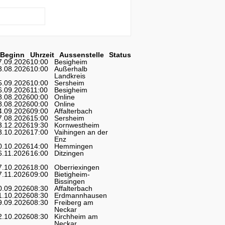
Beginn
Uhrzeit
Aussenstelle
Status
7.09.2026
10:00
Besigheim
3.08.2026
10:00
Außerhalb
Landkreis
5.09.2026
10:00
Sersheim
6.09.2026
11:00
Besigheim
8.08.2026
00:00
Online
8.08.2026
00:00
Online
4.09.2026
09:00
Affalterbach
7.08.2026
15:00
Sersheim
3.12.2026
19:30
Kornwestheim
3.10.2026
17:00
Vaihingen an der
Enz
0.10.2026
14:00
Hemmingen
6.11.2026
16:00
Ditzingen
7.10.2026
18:00
Oberriexingen
7.11.2026
09:00
Bietigheim-
Bissingen
0.09.2026
08:30
Affalterbach
1.10.2026
08:30
Erdmannhausen
9.09.2026
08:30
Freiberg am
Neckar
2.10.2026
08:30
Kirchheim am
Neckar