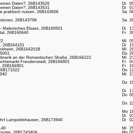
 meinen Daten?, 26B143526
Di
0
 meinen Daten?, 26B143531
Di
0
 praktisch nutzen, 26B143606
Sa
0
nktionen, 26B143706
Sa
2
- Malerisches Elsass, 26B160501
Di
1
tal, 26B160640
Fr
3
22
Mi
0
 , 26B164101
Di
1
Dürkheim, 26B164201B
Mi
2
65001
Do
2
Kulinarik an der Romantischen Straße, 26B166222
Mi
2
achtsmarkt Freudenstadt, 26B166801
Fr
0
t, 26B166901
Fr
1
 26B171022
Do
1
2040
Mi
2
Do
1
Di
1
Do
0
Do
2
Mo
1
Di
0
ahrt Lampoldshausen, 26B173940
Di
0
140
Mi
2
Münster, 26B174340A
Mo
0