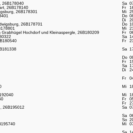
e, 26B178040
Sa
0
gart, 26B178140
Fr
1
igsburg, 26B178301
Mi
2
8401
Do
0
Di
2
udwigsburg, 26B178701
Do
1
B178801
Mi
2
n Grabhügel Hochdorf und Kleinaspergle, 26B180209
Fr
0
80322
Sa
1
6B180540
Fr
2
6B181338
Sa
1
Do
0
Fr
1
Sa
1
Di
2
Fr
0
0
Mi
1
B192040
Mi
1
40
Fr
0
Fr
2
r , 26B195012
Sa
0
Sa
0
So
2
6B195740
Mi
0
Sa
1