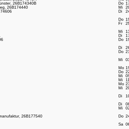
Münster, 26B174340B
Do
1
weg, 26B174440
Mi
2
B174606
Di
2
Do
1
Fr
2
Mi
1
1
Di
1
06
Do
1
Di
2
Do
2
Mi
0
Mo
1
Do
2
Mi
0
Mi
1
Mo
2
Mi
2
Di
1
Di
0
Mi
0
manufaktur, 26B177540
Do
2
Sa
0