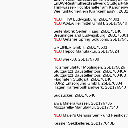
EnBW-Restmüllheizkraftwerk Stuttgart-
Trinkwasser-Hochbehälter am Kanonen
Wie funktioniert ein Krankenhaus? , 26
NEU
THW Ludwigsburg, 26B174801
NEU
WALA Heilmittel GmbH, 26B175040
Seifenfabrik Seifen Haag, 26B175140
Breuningerland Ludwigsburg, 26B17530
NEU
Getzner Spring Solutions, 26B1754
GREINER GmbH, 26B175531
NEU
Hepco Manufaktur, 26B175624
NEU
werk33, 26B175738
Holzmanufaktur Möglingen, 26B175826
Stuttgart21 Baustellentour, 26B176040A
Stuttgart21 Baustellentour, 26B176040B
Flughafen Stuttgart, 26B176140
KURZ Entsorgung GmbH, 26B176304
Hagen Kaffeerösthandwerk, 26B176540
Südzucker, 26B176640
alwa Mineralwasser, 26B176735
Mozzarella-Manufaktur, 26B177340
NEU
Maier's Genuss Senf- und Feinkost
Kessler Sektkellerei, 26B177640B