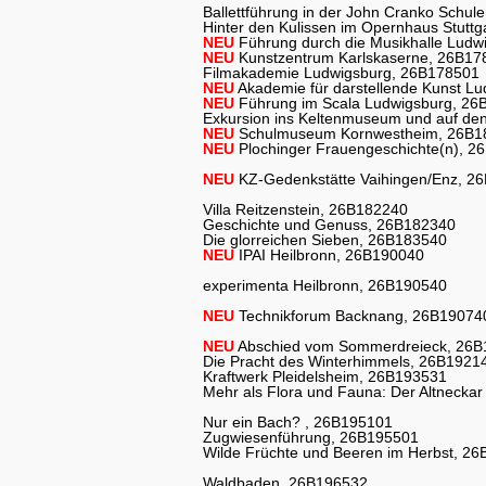
Ballettführung in der John Cranko Schul
Hinter den Kulissen im Opernhaus Stutt
NEU
Führung durch die Musikhalle Ludw
NEU
Kunstzentrum Karlskaserne, 26B17
Filmakademie Ludwigsburg, 26B178501
NEU
Akademie für darstellende Kunst L
NEU
Führung im Scala Ludwigsburg, 26
Exkursion ins Keltenmuseum und auf de
NEU
Schulmuseum Kornwestheim, 26B1
NEU
Plochinger Frauengeschichte(n), 2
NEU
KZ-Gedenkstätte Vaihingen/Enz, 2
Villa Reitzenstein, 26B182240
Geschichte und Genuss, 26B182340
Die glorreichen Sieben, 26B183540
NEU
IPAI Heilbronn, 26B190040
experimenta Heilbronn, 26B190540
NEU
Technikforum Backnang, 26B19074
NEU
Abschied vom Sommerdreieck, 26
Die Pracht des Winterhimmels, 26B1921
Kraftwerk Pleidelsheim, 26B193531
Mehr als Flora und Fauna: Der Altnecka
Nur ein Bach? , 26B195101
Zugwiesenführung, 26B195501
Wilde Früchte und Beeren im Herbst, 2
Waldbaden, 26B196532