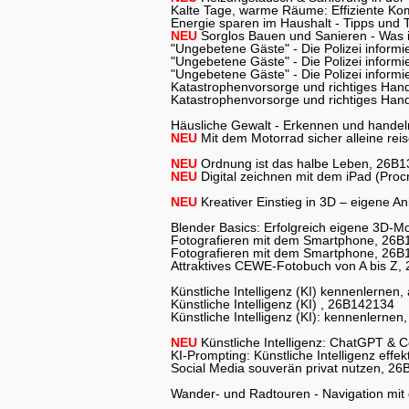
Kalte Tage, warme Räume: Effiziente K
Energie sparen im Haushalt - Tipps und
NEU
Sorglos Bauen und Sanieren - Was 
"Ungebetene Gäste" - Die Polizei inform
"Ungebetene Gäste" - Die Polizei inform
"Ungebetene Gäste" - Die Polizei inform
Katastrophenvorsorge und richtiges Hand
Katastrophenvorsorge und richtiges Hand
Häusliche Gewalt - Erkennen und hande
NEU
Mit dem Motorrad sicher alleine re
NEU
Ordnung ist das halbe Leben, 26B
NEU
Digital zeichnen mit dem iPad (Pro
NEU
Kreativer Einstieg in 3D – eigene A
Blender Basics: Erfolgreich eigene 3D-Mo
Fotografieren mit dem Smartphone, 26
Fotografieren mit dem Smartphone, 26
Attraktives CEWE-Fotobuch von A bis Z
Künstliche Intelligenz (KI) kennenlerne
Künstliche Intelligenz (KI) , 26B142134
Künstliche Intelligenz (KI): kennenlern
NEU
Künstliche Intelligenz: ChatGPT & 
KI-Prompting: Künstliche Intelligenz eff
Social Media souverän privat nutzen, 2
Wander- und Radtouren - Navigation mi