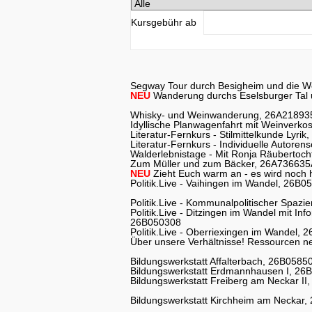
Kursgebühr ab
Segway Tour durch Besigheim und die 
NEU
Wanderung durchs Eselsburger Tal
Whisky- und Weinwanderung, 26A21893
Idyllische Planwagenfahrt mit Weinverk
Literatur-Fernkurs - Stilmittelkunde Lyr
Literatur-Fernkurs - Individuelle Autor
Walderlebnistage - Mit Ronja Räubertoc
Zum Müller und zum Bäcker, 26A736635
NEU
Zieht Euch warm an - es wird noch 
Politik.Live - Vaihingen im Wandel, 26B0
Politik.Live - Kommunalpolitischer Spa
Politik.Live - Ditzingen im Wandel mit In
26B050308
Politik.Live - Oberriexingen im Wandel,
Über unsere Verhältnisse! Ressourcen 
Bildungswerkstatt Affalterbach, 26B0585
Bildungswerkstatt Erdmannhausen I, 2
Bildungswerkstatt Freiberg am Neckar I
Bildungswerkstatt Kirchheim am Neckar