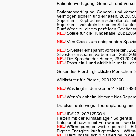
Patientenverfügung, General- und Vorso
Patientenverfügung, General- und Vorso
Vermögen sichern und erhalten, 26B075
Superhirn - Kopfrechnen schneller als 
Superhirn - Vokabeln lernen im Sekund
Fünf Wege zu einem perfekten Gedächt
NEU
Spiele für die Hundenase, 26B1206
NEU
Vom Gassi zum entspannten Spazi
NEU
Silvester entspannt vorbereiten, 
Silvester entspannt vorbereiten, 26B12
NEU
Die Sprache der Hunde, 26B1209O
NEU
Passt ein Hund wirklich in mein Le
Gesundes Pferd - glückliche Menschen,
Wildkräuter für Pferde, 26B122206
NEU
Was liegt in den Genen?, 26B1249
NEU
Wenn’s daheim klemmt: Not-Reparat
Draußen unterwegs: Tourenplanung und
NEU
IBA'27, 26B1255ON
Heizen mit der Klimaanlage? So geht’s!
Entspannt heizen mit Fernwärme - wie
NEU
Wärmepumpen weiter gedacht – Effi
Eigene Energiezukunft gestalten – Wä
NEU
Heizungstausch & Sanierung in der