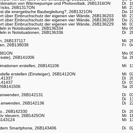
ombination von Wärmepumpe und Photovoltaik, 26B1316ON
Di
1
 Tricks, 26B1317ON
Mi
2
ist die energetische Baubegleitung?, 26B1321ON
Do
1
iert über Einbruchschutz der eigenen vier Wände, 26B136203
Mi
2
iert über Einbruchschutz der eigenen vier Wände, 26B136228
Do
2
iert über Einbruchschutz der eigenen vier Wände, 26B136229
Mi
0
eln in Notsituationen, 26B136334
Mo
0
eln in Notsituationen, 26B136336
Di
2
ln, 26B137117
Mi
2
isen, 26B138038
Fr
0
1381ON
Mo
0
create), 26B141006
Sa
2
nimationen erstellen, 26B141106
Mi
1
delle erstellen (Einsteiger), 26B1412ON
Mi
0
B141337
Di
2
B141437
Di
0
, 26B141506
Sa
2
n, anwenden, 26B142131
Di
0
Di
1
en, anwenden, 26B142136
Di
2
Co., 26B142330
Di
2
ektiv steuern, 26B1425ON
Mi
1
6B143124
Mi
1
t dem Smartphone, 26B143406
Di
0