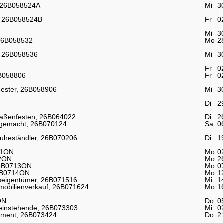
, 26B058524A
Mi
3
I, 26B058524B
Fr
0
Mi
3
 26B058532
Mo
2
r, 26B058536
Mi
3
Fr
0
6B058806
Fr
0
emester, 26B058906
Mi
3
Di
2
traßenfesten, 26B064022
Di
2
 gemacht, 26B070124
Sa
0
Ruheständler, 26B070206
Di
1
11ON
Mo
0
12ON
Mo
2
 26B0713ON
Mo
0
26B0714ON
Mo
1
seigentümer, 26B071516
Mi
1
obilienverkauf, 26B071624
Mo
1
ON
Do
0
leinstehende, 26B073303
Mi
0
stament, 26B073424
Do
2