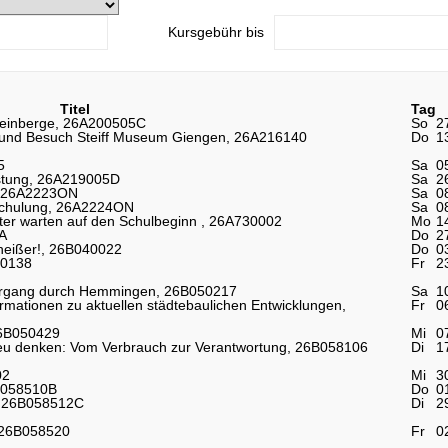
Kursgebühr bis
Titel
Tag
Weinberge, 26A200505C
So
2
 und Besuch Steiff Museum Giengen, 26A216140
Do
1
5
Sa
0
ostung, 26A219005D
Sa
2
ik, 26A2223ON
Sa
0
enschulung, 26A2224ON
Sa
0
hter warten auf den Schulbeginn , 26A730002
Mo
1
A
Do
2
heißer!, 26B040022
Do
0
50138
Fr
2
ziergang durch Hemmingen, 26B050217
Sa
1
formationen zu aktuellen städtebaulichen Entwicklungen,
Fr
0
 26B050429
Mi
0
neu denken: Vom Verbrauch zur Verantwortung, 26B058106
Di
1
02
Mi
3
6B058510B
Do
0
I, 26B058512C
Di
2
, 26B058520
Fr
0