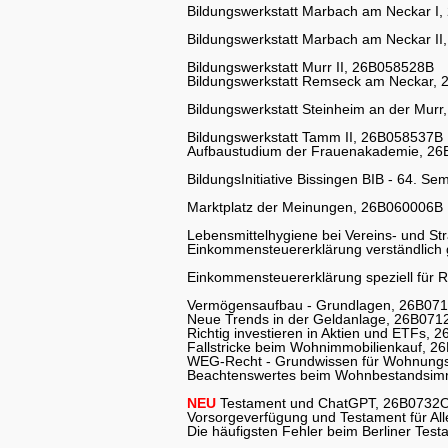
Bildungswerkstatt Marbach am Neckar I
Bildungswerkstatt Marbach am Neckar I
Bildungswerkstatt Murr II, 26B058528B
Bildungswerkstatt Remseck am Neckar,
Bildungswerkstatt Steinheim an der Mur
Bildungswerkstatt Tamm II, 26B058537B
Aufbaustudium der Frauenakademie, 2
BildungsInitiative Bissingen BIB - 64. S
Marktplatz der Meinungen, 26B060006B
Lebensmittelhygiene bei Vereins- und S
Einkommensteuererklärung verständlich
Einkommensteuererklärung speziell für 
Vermögensaufbau - Grundlagen, 26B07
Neue Trends in der Geldanlage, 26B07
Richtig investieren in Aktien und ETFs,
Fallstricke beim Wohnimmobilienkauf, 
WEG-Recht - Grundwissen für Wohnung
Beachtenswertes beim Wohnbestandsimm
NEU
Testament und ChatGPT, 26B0732
Vorsorgeverfügung und Testament für Al
Die häufigsten Fehler beim Berliner Te