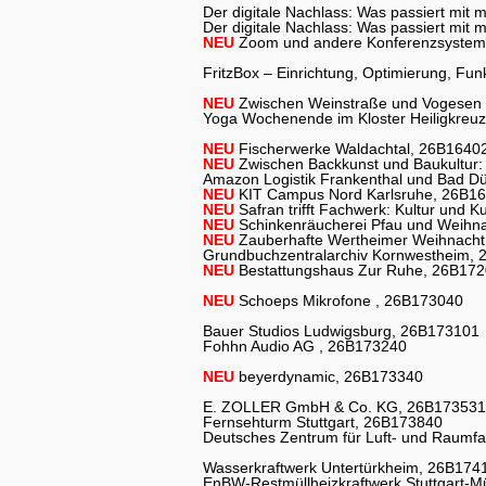
Der digitale Nachlass: Was passiert mit
Der digitale Nachlass: Was passiert mit
NEU
Zoom und andere Konferenzsysteme
FritzBox – Einrichtung, Optimierung, Fu
NEU
Zwischen Weinstraße und Vogesen 
Yoga Wochenende im Kloster Heiligkreuz
NEU
Fischerwerke Waldachtal, 26B1640
NEU
Zwischen Backkunst und Baukultur:
Amazon Logistik Frankenthal und Bad 
NEU
KIT Campus Nord Karlsruhe, 26B1
NEU
Safran trifft Fachwerk: Kultur und 
NEU
Schinkenräucherei Pfau und Weihn
NEU
Zauberhafte Wertheimer Weihnach
Grundbuchzentralarchiv Kornwestheim,
NEU
Bestattungshaus Zur Ruhe, 26B17
NEU
Schoeps Mikrofone , 26B173040
Bauer Studios Ludwigsburg, 26B173101
Fohhn Audio AG , 26B173240
NEU
beyerdynamic, 26B173340
E. ZOLLER GmbH & Co. KG, 26B173531
Fernsehturm Stuttgart, 26B173840
Deutsches Zentrum für Luft- und Raumf
Wasserkraftwerk Untertürkheim, 26B174
EnBW-Restmüllheizkraftwerk Stuttgart-