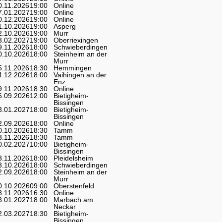
0.11.2026
19:00
Online
7.01.2027
19:00
Online
0.12.2026
19:00
Online
1.10.2026
19:00
Asperg
2.10.2026
19:00
Murr
3.02.2027
19:00
Oberriexingen
9.11.2026
18:00
Schwieberdingen
0.10.2026
18:00
Steinheim an der
Murr
5.11.2026
18:30
Hemmingen
4.12.2026
18:00
Vaihingen an der
Enz
9.11.2026
18:30
Online
6.09.2026
12:00
Bietigheim-
Bissingen
3.01.2027
18:00
Bietigheim-
Bissingen
2.09.2026
18:00
Online
0.10.2026
18:30
Tamm
3.11.2026
18:30
Tamm
0.02.2027
10:00
Bietigheim-
Bissingen
3.11.2026
18:00
Pleidelsheim
3.10.2026
18:00
Schwieberdingen
2.09.2026
18:00
Steinheim an der
Murr
0.10.2026
09:00
Oberstenfeld
8.11.2026
16:30
Online
3.01.2027
18:00
Marbach am
Neckar
2.03.2027
18:30
Bietigheim-
Bissingen