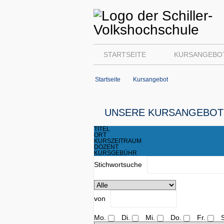
STARTSEITE
KURSANGEBO
Startseite
Kursangebot
UNSERE KURSANGEBOT
TITEL
ORT
KURSZEITRAUM
DOZENT
KURSGEBÜHR
Stichwortsuche
von
Mo.
Di.
Mi.
Do.
Fr.