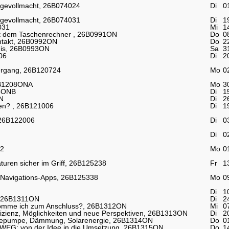
rgevollmacht, 26B074024
Di
0
rgevollmacht, 26B074031
Di
1
031
Mi
1
mit dem Taschenrechner , 26B0991ON
Do
0
entakt, 26B0992ON
Do
2
nis, 26B0993ON
Sa
3
06
Di
2
ergang, 26B120724
Mo
0
26B1208ONA
Mo
3
08ONB
Di
1
N
Di
2
ben? , 26B121006
Di
1
 26B122006
Di
0
Di
0
32
Mo
0
uren sicher im Griff, 26B125238
Fr
1
 Navigations-Apps, 26B125338
Mo
0
Di
1
 , 26B1311ON
Di
2
 komme ich zum Anschluss?, 26B1312ON
Mi
0
zienz, Möglichkeiten und neue Perspektiven, 26B1313ON
Di
2
rmepumpe, Dämmung, Solarenergie, 26B1314ON
Do
0
 WEG: von der Idee in die Umsetzung, 26B1315ON
Do
1